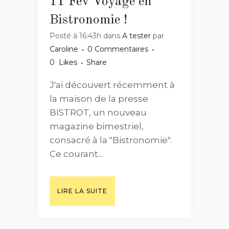
11 Fév
Voyage en
Bistronomie !
Posté à 16:43h
dans
A tester
par
Caroline
0 Commentaires
0
Likes
Share
J'ai découvert récemment à
la maison de la presse
BISTROT, un nouveau
magazine bimestriel,
consacré à la "Bistronomie".
Ce courant...
LIRE LA SUITE