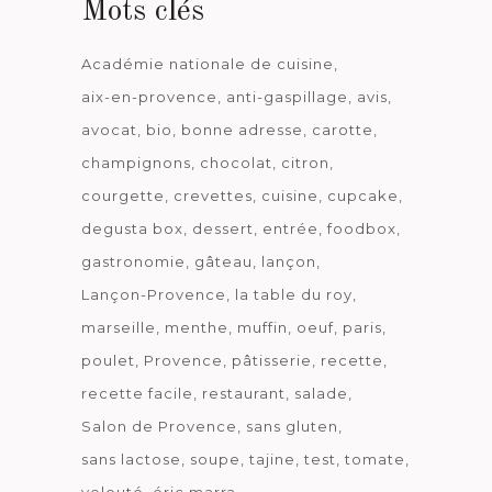
Mots clés
Académie nationale de cuisine
aix-en-provence
anti-gaspillage
avis
avocat
bio
bonne adresse
carotte
champignons
chocolat
citron
courgette
crevettes
cuisine
cupcake
degusta box
dessert
entrée
foodbox
gastronomie
gâteau
lançon
Lançon-Provence
la table du roy
marseille
menthe
muffin
oeuf
paris
poulet
Provence
pâtisserie
recette
recette facile
restaurant
salade
Salon de Provence
sans gluten
sans lactose
soupe
tajine
test
tomate