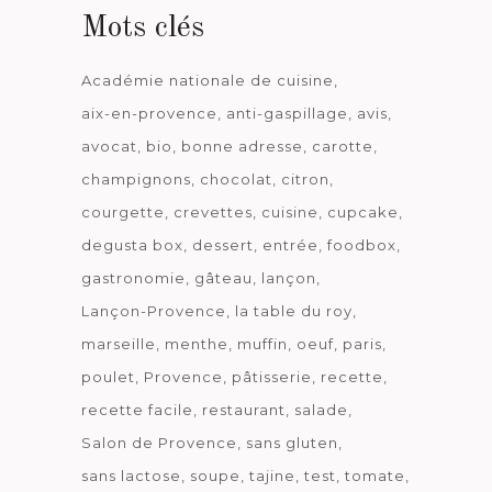
Mots clés
Académie nationale de cuisine
aix-en-provence
anti-gaspillage
avis
avocat
bio
bonne adresse
carotte
champignons
chocolat
citron
courgette
crevettes
cuisine
cupcake
degusta box
dessert
entrée
foodbox
gastronomie
gâteau
lançon
Lançon-Provence
la table du roy
marseille
menthe
muffin
oeuf
paris
poulet
Provence
pâtisserie
recette
recette facile
restaurant
salade
Salon de Provence
sans gluten
sans lactose
soupe
tajine
test
tomate