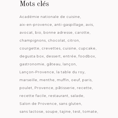
Mots clés
Académie nationale de cuisine
aix-en-provence
anti-gaspillage
avis
avocat
bio
bonne adresse
carotte
champignons
chocolat
citron
courgette
crevettes
cuisine
cupcake
degusta box
dessert
entrée
foodbox
gastronomie
gâteau
lançon
Lançon-Provence
la table du roy
marseille
menthe
muffin
oeuf
paris
poulet
Provence
pâtisserie
recette
recette facile
restaurant
salade
Salon de Provence
sans gluten
sans lactose
soupe
tajine
test
tomate