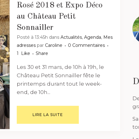
Rosé 2018 et Expo Déco
au Château Petit
Sonnailler
Posté à 13:45h
dans
Actualités
,
Agenda
,
Mes
adresses
par
Caroline
0 Commentaires
1
Like
Share
Les 30 et 31 mars, de 10h à 19h, le
Château Petit Sonnailler fête le
D
printemps durant tout le week-
end, de 10h...
De
gr
LIRE LA SUITE
Sa
to