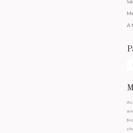
Sa
Me
A 
P
Pa
da
M
Ac
ai
bi
ch