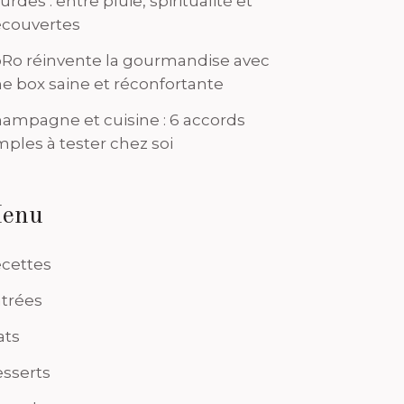
urdes : entre pluie, spiritualité et
couvertes
Ro réinvente la gourmandise avec
e box saine et réconfortante
ampagne et cuisine : 6 accords
mples à tester chez soi
enu
cettes
trées
ats
sserts