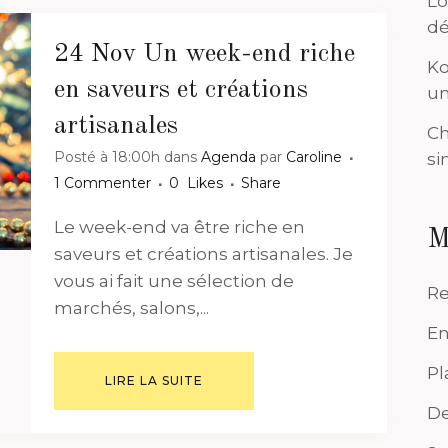
Lo
dé
24 Nov
Un week-end riche
Ko
en saveurs et créations
un
artisanales
Ch
Posté à 18:00h
dans
Agenda
par
Caroline
si
1 Commenter
0
Likes
Share
Le week-end va être riche en
M
saveurs et créations artisanales. Je
vous ai fait une sélection de
Re
marchés, salons,...
En
Pl
LIRE LA SUITE
De