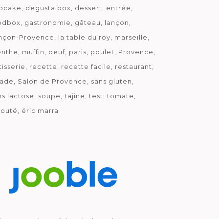
pcake
degusta box
dessert
entrée
odbox
gastronomie
gâteau
lançon
nçon-Provence
la table du roy
marseille
nthe
muffin
oeuf
paris
poulet
Provence
tisserie
recette
recette facile
restaurant
lade
Salon de Provence
sans gluten
ns lactose
soupe
tajine
test
tomate
louté
éric marra