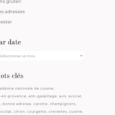
ns gluten
s adresses
tester
ar date
r
te
ots clés
adémie nationale de cuisine
x-en-provence
anti-gaspillage
avis
avocat
o
bonne adresse
carotte
champignons
ocolat
citron
courgette
crevettes
cuisine