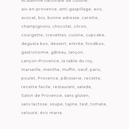
Académie nationale de cuisine
aix-en-provence
anti-gaspillage
avis
avocat
bio
bonne adresse
carotte
champignons
chocolat
citron
courgette
crevettes
cuisine
cupcake
degusta box
dessert
entrée
foodbox
gastronomie
gâteau
lançon
Lançon-Provence
la table du roy
marseille
menthe
muffin
oeuf
paris
poulet
Provence
pâtisserie
recette
recette facile
restaurant
salade
Salon de Provence
sans gluten
sans lactose
soupe
tajine
test
tomate
velouté
éric marra