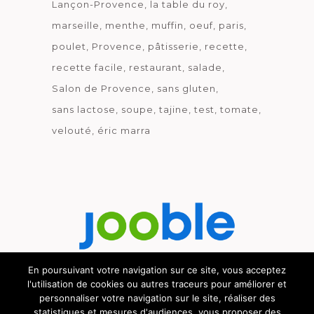
Lançon-Provence
la table du roy
marseille
menthe
muffin
oeuf
paris
poulet
Provence
pâtisserie
recette
recette facile
restaurant
salade
Salon de Provence
sans gluten
sans lactose
soupe
tajine
test
tomate
velouté
éric marra
En poursuivant votre navigation sur ce site, vous acceptez
l'utilisation de cookies ou autres traceurs pour améliorer et
Découvrez le métier de la cuisine.
personnaliser votre navigation sur le site, réaliser des
statistiques et mesures d'audiences, vous proposer des