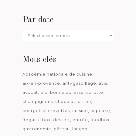
Par date
Par
date
Mots clés
Académie nationale de cuisine
aix-en-provence
anti-gaspillage
avis
avocat
bio
bonne adresse
carotte
champignons
chocolat
citron
courgette
crevettes
cuisine
cupcake
degusta box
dessert
entrée
foodbox
gastronomie
gâteau
lançon