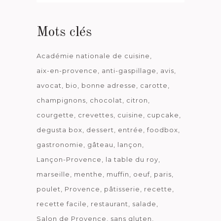
date
Mots clés
Académie nationale de cuisine
aix-en-provence
anti-gaspillage
avis
avocat
bio
bonne adresse
carotte
champignons
chocolat
citron
courgette
crevettes
cuisine
cupcake
degusta box
dessert
entrée
foodbox
gastronomie
gâteau
lançon
Lançon-Provence
la table du roy
marseille
menthe
muffin
oeuf
paris
poulet
Provence
pâtisserie
recette
recette facile
restaurant
salade
Salon de Provence
sans gluten