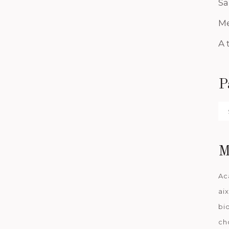
Sa
Me
A 
P
Pa
da
M
Ac
ai
bi
ch