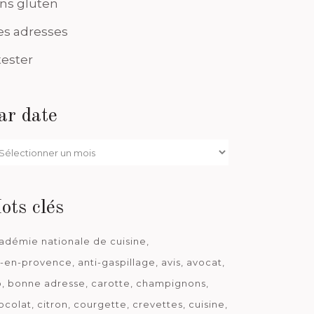
ns gluten
s adresses
tester
ar date
r
te
ots clés
adémie nationale de cuisine
x-en-provence
anti-gaspillage
avis
avocat
o
bonne adresse
carotte
champignons
ocolat
citron
courgette
crevettes
cuisine