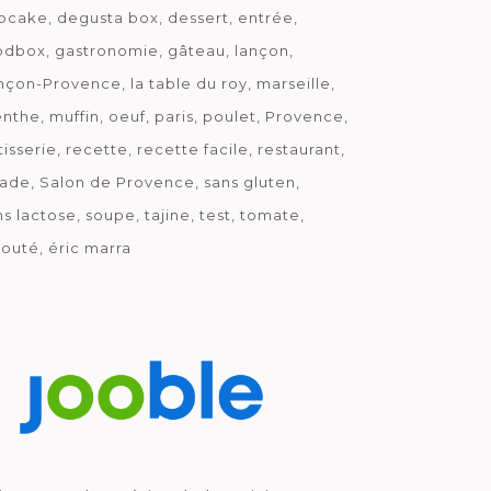
pcake
degusta box
dessert
entrée
odbox
gastronomie
gâteau
lançon
nçon-Provence
la table du roy
marseille
nthe
muffin
oeuf
paris
poulet
Provence
tisserie
recette
recette facile
restaurant
lade
Salon de Provence
sans gluten
ns lactose
soupe
tajine
test
tomate
louté
éric marra