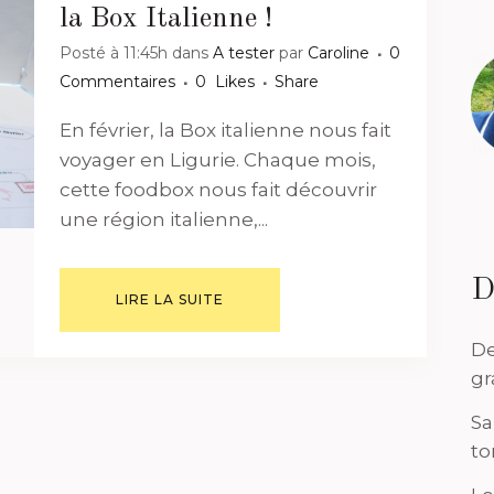
la Box Italienne !
Posté à 11:45h
dans
A tester
par
Caroline
0
Commentaires
0
Likes
Share
En février, la Box italienne nous fait
voyager en Ligurie. Chaque mois,
cette foodbox nous fait découvrir
une région italienne,...
D
LIRE LA SUITE
De
gr
Sa
to