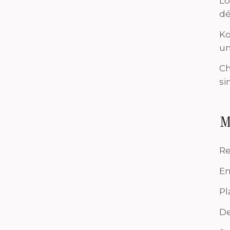
Lo
dé
Ko
un
Ch
si
M
Re
En
Pl
De