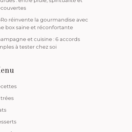
urdes : entre pluie, spiritualité et
couvertes
Ro réinvente la gourmandise avec
e box saine et réconfortante
ampagne et cuisine : 6 accords
mples à tester chez soi
enu
cettes
trées
ats
sserts