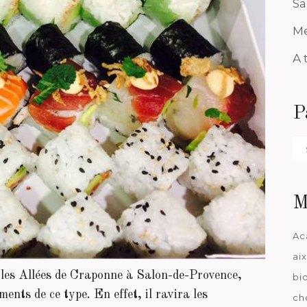
Sa
Me
A 
P
Pa
da
M
Ac
ai
 les Allées de Craponne à Salon-de-Provence,
bi
ents de ce type. En effet, il ravira les
ch