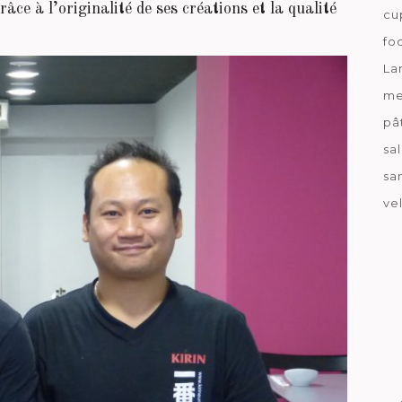
râce à l’originalité de ses créations et la qualité
cu
fo
La
me
pâ
sa
sa
ve