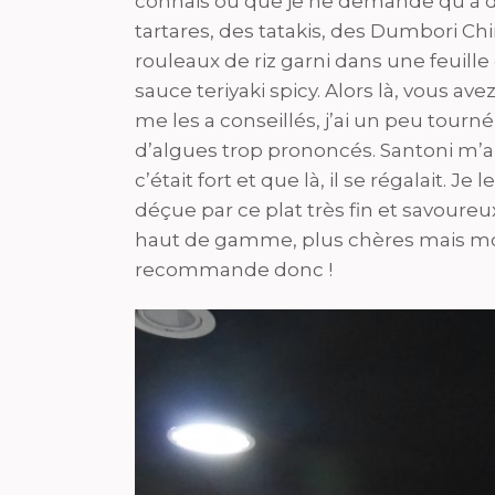
connais ou que je ne demande qu’à d
tartares, des tatakis, des Dumbori C
rouleaux de riz garni dans une feuille
sauce teriyaki spicy. Alors là, vous avez
me les a conseillés, j’ai un peu tourné
d’algues trop prononcés. Santoni m’a 
c’était fort et que là, il se régalait. Je
déçue par ce plat très fin et savoureu
haut de gamme, plus chères mais moin
recommande donc !