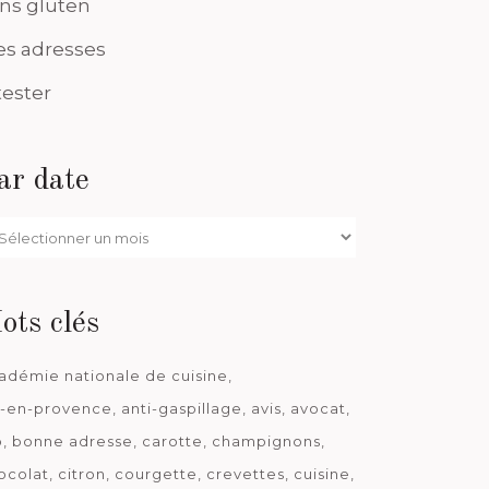
ns gluten
s adresses
tester
ar date
r
te
ots clés
adémie nationale de cuisine
x-en-provence
anti-gaspillage
avis
avocat
o
bonne adresse
carotte
champignons
ocolat
citron
courgette
crevettes
cuisine