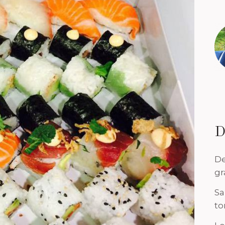
D
De
gr
Sa
to