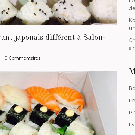
Lo
dé
Ko
un
ant japonais différent à Salon-
Ch
si
0 Commentaires
M
Re
En
Pl
De