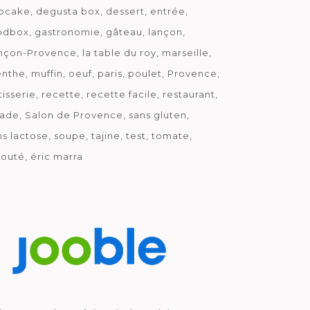
pcake
degusta box
dessert
entrée
odbox
gastronomie
gâteau
lançon
nçon-Provence
la table du roy
marseille
nthe
muffin
oeuf
paris
poulet
Provence
tisserie
recette
recette facile
restaurant
lade
Salon de Provence
sans gluten
ns lactose
soupe
tajine
test
tomate
louté
éric marra