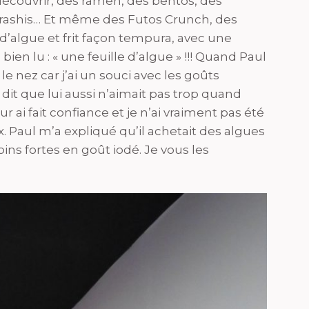
écouvrir, des ramen, des bentos, des
hirashis… Et même des Futos Crunch, des
 d’algue et frit façon tempura, avec une
 bien lu : « une feuille d’algue » !!! Quand Paul
 le nez car j’ai un souci avec les goûts
dit que lui aussi n’aimait pas trop quand
 leur ai fait confiance et je n’ai vraiment pas été
x. Paul m’a expliqué qu’il achetait des algues
s fortes en goût iodé. Je vous les