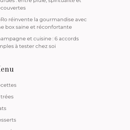
urdes : entre pluie, spiritualité et
couvertes
Ro réinvente la gourmandise avec
e box saine et réconfortante
ampagne et cuisine : 6 accords
mples à tester chez soi
enu
cettes
trées
ats
sserts