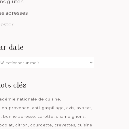
ns gluten
s adresses
tester
ar date
r
te
ots clés
adémie nationale de cuisine
x-en-provence
anti-gaspillage
avis
avocat
o
bonne adresse
carotte
champignons
ocolat
citron
courgette
crevettes
cuisine