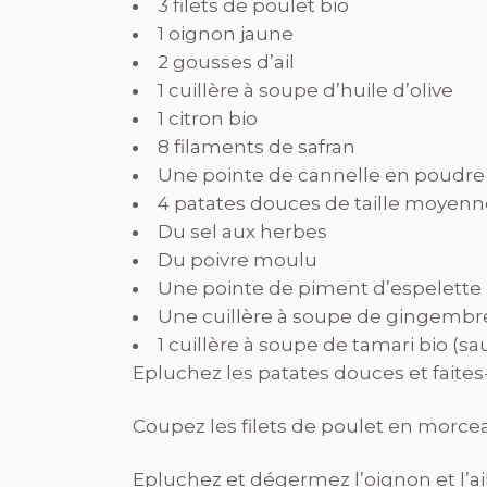
3 filets de poulet bio
1 oignon jaune
2 gousses d’ail
1 cuillère à soupe d’huile d’olive
1 citron bio
8 filaments de safran
Une pointe de cannelle en poudre
4 patates douces de taille moyenn
Du sel aux herbes
Du poivre moulu
Une pointe de piment d’espelette
Une cuillère à soupe de gingembre
1 cuillère à soupe de tamari bio (s
Epluchez les patates douces et faites-
Coupez les filets de poulet en morcea
Epluchez et dégermez l’oignon et l’ai