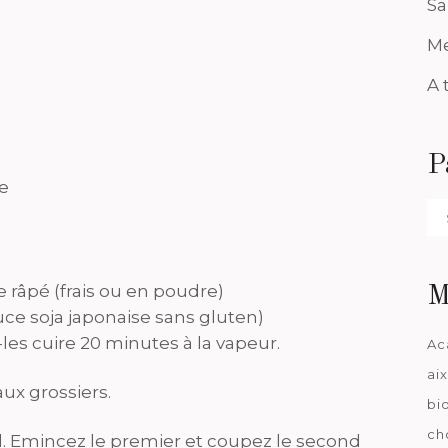
Sa
Me
A 
P
e
Pa
da
 râpé (frais ou en poudre)
M
auce soja japonaise sans gluten)
les cuire 20 minutes à la vapeur.
Ac
ai
ux grossiers.
bi
ch
l. Emincez le premier et coupez le second