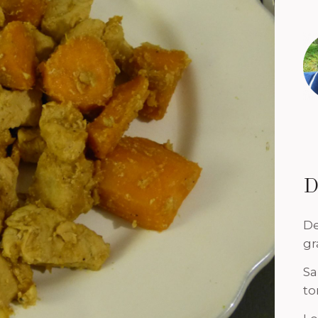
D
De
gr
Sa
to