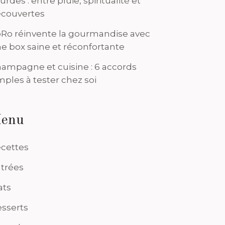
urdes : entre pluie, spiritualité et
couvertes
Ro réinvente la gourmandise avec
e box saine et réconfortante
ampagne et cuisine : 6 accords
mples à tester chez soi
enu
cettes
trées
ats
sserts