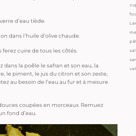
cu
fo
verre d’eau tiède.
La
me
on dans l’huile d’olive chaude.
pâ
 ferez cuire de tous les côtés.
sa
sa
 dans la poêle le safran et son eau, la
ve
e, le piment, le jus du citron et son zeste,
utez au besoin de l’eau au fur et à mesure
es douces coupées en morceaux. Remuez
un fond d’eau.