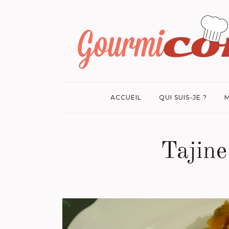
ACCUEIL
QUI SUIS-JE ?
M
Tajine