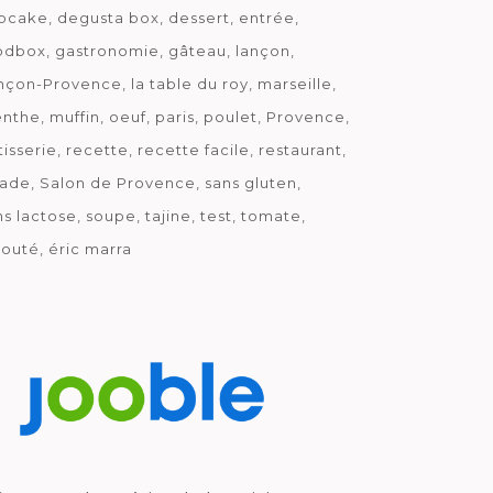
pcake
degusta box
dessert
entrée
odbox
gastronomie
gâteau
lançon
nçon-Provence
la table du roy
marseille
nthe
muffin
oeuf
paris
poulet
Provence
tisserie
recette
recette facile
restaurant
lade
Salon de Provence
sans gluten
ns lactose
soupe
tajine
test
tomate
louté
éric marra