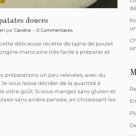
Lo
dé
patates douces
Ko
un
ten
par
Caroline
0 Commentaires
Ch
 cette délicieuse recette de tajine de poulet
si
origine marocaine très facile à préparer et
M
s préparations un peu relevées, avec du
e vous laisse décider de la quantité à
Re
 de votre goût. Si vous mangez sans gluten et
laisir sans arrière pensée, en choisissant les
En
Pl
De