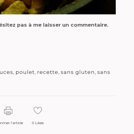
hésitez pas à me laisser un commentaire.
ouces
,
poulet
,
recette
,
sans gluten
,
sans
imer l’article
0
Likes