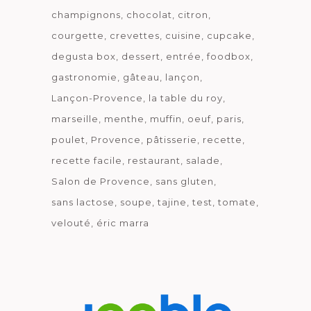
champignons
chocolat
citron
courgette
crevettes
cuisine
cupcake
degusta box
dessert
entrée
foodbox
gastronomie
gâteau
lançon
Lançon-Provence
la table du roy
marseille
menthe
muffin
oeuf
paris
poulet
Provence
pâtisserie
recette
recette facile
restaurant
salade
Salon de Provence
sans gluten
sans lactose
soupe
tajine
test
tomate
velouté
éric marra