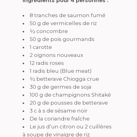
Ingrédients pour 4 personnes :
8 tranches de saumon fumé
50 g de vermicelles de riz
½ concombre
50 g de pois gourmands
1 carotte
2 oignons nouveaux
12 radis roses
1 radis bleu (Blue meat)
½ betterave Chiogga crue
30 g de germes de soja
100 g de champignons Shitaké
20 g de pousses de betterave
3 c à s de sésame noir
De la coriandre fraîche
Le jus d’un citron ou 2 cuillères
à soupe de vinaigre de riz