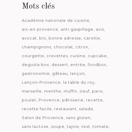
Mots clés
Académie nationale de cuisine
aix-en-provence
anti-gaspillage
avis
avocat
bio
bonne adresse
carotte
champignons
chocolat
citron
courgette
crevettes
cuisine
cupcake
degusta box
dessert
entrée
foodbox
gastronomie
gâteau
lançon
Lançon-Provence
la table du roy
marseille
menthe
muffin
oeuf
paris
poulet
Provence
pâtisserie
recette
recette facile
restaurant
salade
Salon de Provence
sans gluten
sans lactose
soupe
tajine
test
tomate