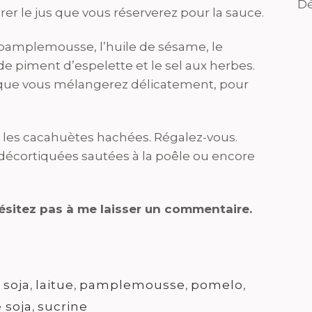
Dé
rer le jus que vous réserverez pour la sauce.
u pamplemousse, l’huile de sésame, le
e de piment d’espelette et le sel aux herbes.
, que vous mélangerez délicatement, pour
t les cacahuètes hachées. Régalez-vous.
 décortiquées sautées à la poêle ou encore
hésitez pas à me laisser un commentaire.
 soja
,
laitue
,
pamplemousse
,
pomelo
,
 soja
,
sucrine