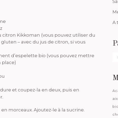
Sa
Me
ame
A 
iz
u citron Kikkoman (vous pouvez utiliser du
gluten – avec du jus de citron, si vous
P
iment d’espelette bio (vous pouvez mettre
Pa
 place)
da
ou
M
e dure et coupez-la en deux, puis en
Ac
r.
ai
bi
en morceaux. Ajoutez-le à la sucrine.
ch