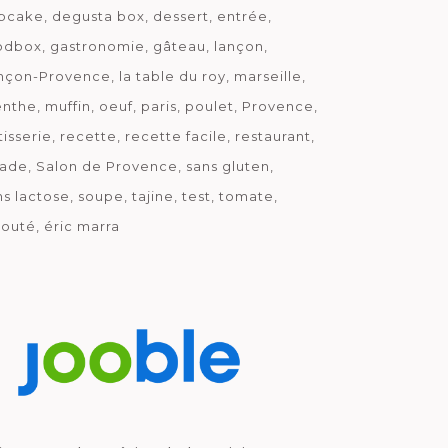
pcake
degusta box
dessert
entrée
odbox
gastronomie
gâteau
lançon
nçon-Provence
la table du roy
marseille
nthe
muffin
oeuf
paris
poulet
Provence
tisserie
recette
recette facile
restaurant
lade
Salon de Provence
sans gluten
ns lactose
soupe
tajine
test
tomate
louté
éric marra