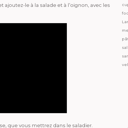
ajoutez-le à la salade et à l’oignon, avec les
cu
fo
La
me
pâ
sa
sa
ve
 que vous mettrez dans le saladier.