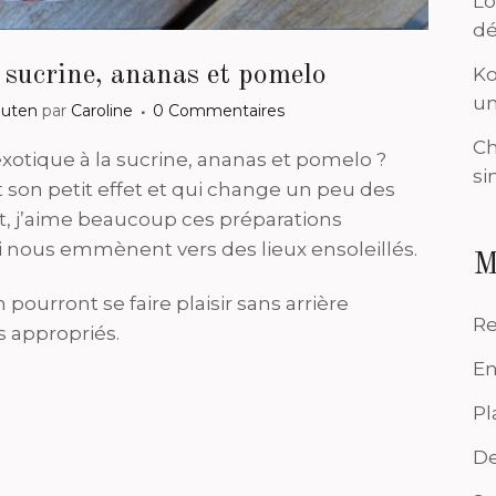
Lo
dé
 sucrine, ananas et pomelo
Ko
un
luten
par
Caroline
0 Commentaires
Ch
xotique à la sucrine, ananas et pomelo ?
si
t son petit effet et qui change un peu des
t, j’aime beaucoup ces préparations
i nous emmènent vers des lieux ensoleillés.
M
urront se faire plaisir sans arrière
Re
s appropriés.
En
Pl
De