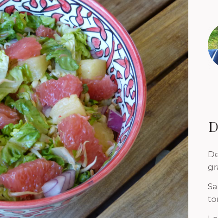
D
De
gr
Sa
to