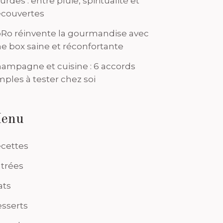
urdes : entre pluie, spiritualité et
couvertes
Ro réinvente la gourmandise avec
e box saine et réconfortante
ampagne et cuisine : 6 accords
mples à tester chez soi
enu
cettes
trées
ats
sserts