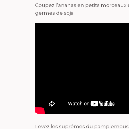
Coupez l’ananas en petits morceaux et 
germes de soja.
Levez les suprêmes du pamplemousse,