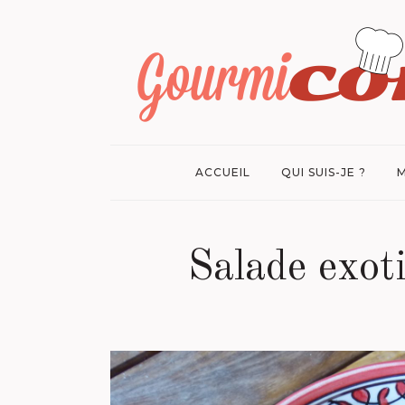
ACCUEIL
QUI SUIS-JE ?
M
Salade exot