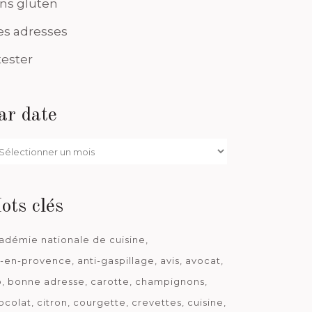
ns gluten
s adresses
tester
ar date
r
te
ots clés
adémie nationale de cuisine
x-en-provence
anti-gaspillage
avis
avocat
o
bonne adresse
carotte
champignons
ocolat
citron
courgette
crevettes
cuisine