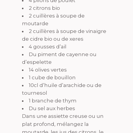
4 pilons de poulet
2 citrons bio
2
cuillères à soupe de
m
outarde
2 cuillères à soupe de vinaigre
de cidre bio ou de xeres
4 gousses d’ail
Du piment de cayenne ou
d’espelette
14 ol
ives vertes
1 c
ube de bouillon
10
cl d’h
uile d’arachide ou de
tournesol
1 b
ranche de thym
Du sel aux herbes
Dans une assiette creuse ou un
plat profond, mélangez la
moutarde, les jus des citrons, le