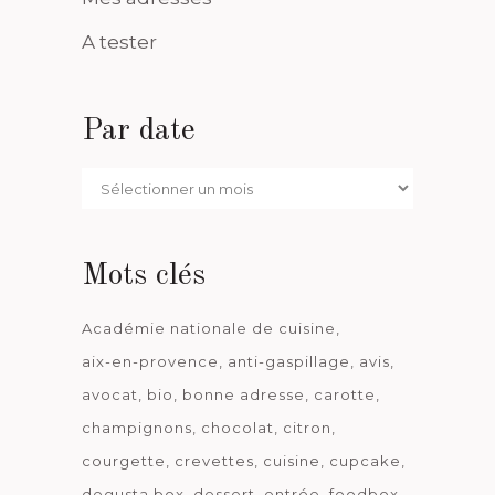
A tester
Par date
Par
date
Mots clés
Académie nationale de cuisine
aix-en-provence
anti-gaspillage
avis
avocat
bio
bonne adresse
carotte
champignons
chocolat
citron
courgette
crevettes
cuisine
cupcake
degusta box
dessert
entrée
foodbox