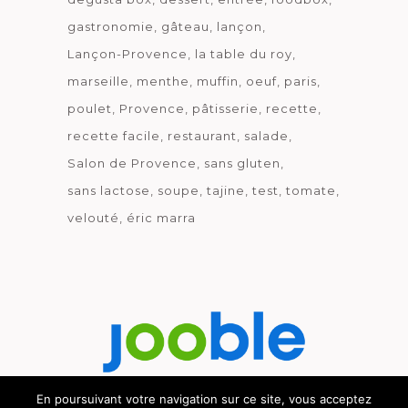
gastronomie
gâteau
lançon
Lançon-Provence
la table du roy
marseille
menthe
muffin
oeuf
paris
poulet
Provence
pâtisserie
recette
recette facile
restaurant
salade
Salon de Provence
sans gluten
sans lactose
soupe
tajine
test
tomate
velouté
éric marra
En poursuivant votre navigation sur ce site, vous acceptez