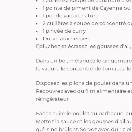
1 cuillère à soupe de coriandre cise
1 pointe de piment de Cayenne ou 
1 pot de yaourt nature
2 cuillères à soupe de concentré 
1 pincée de curry
Du sel aux herbes
Epluchez et écrasez les gousses d’ail,
Dans un bol, mélangez le gingembre, l’a
le yaourt, le concentré de tomates, le 
Disposez les pilons de poulet dans un
Recouvrez avec du film alimentaire e
réfrigérateur.
Faites cuire le poulet au barbecue, au 
Mettez la sauce et les gousses d’ail 
qu’ils ne brûlent. Servez avec du riz b