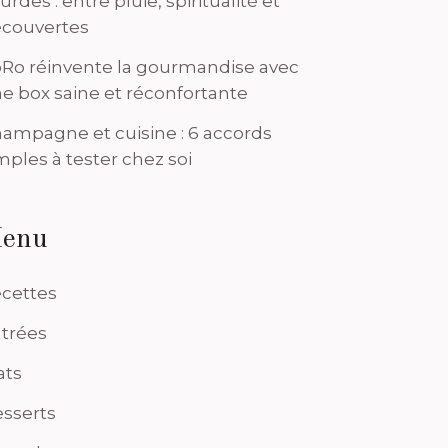
urdes : entre pluie, spiritualité et
couvertes
Ro réinvente la gourmandise avec
e box saine et réconfortante
ampagne et cuisine : 6 accords
mples à tester chez soi
enu
cettes
trées
ats
sserts