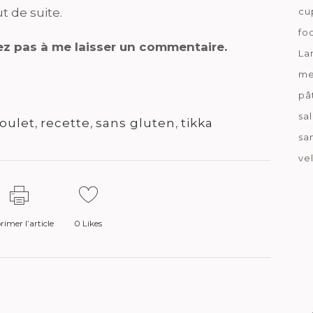
t de suite.
cu
fo
tez pas à me laisser un commentaire.
La
me
pâ
sa
oulet
,
recette
,
sans gluten
,
tikka
sa
ve
imer l’article
0
Likes