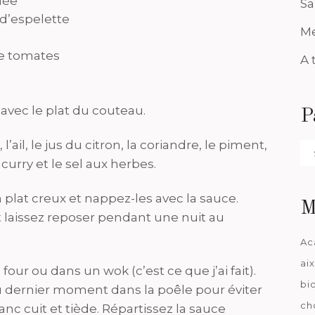
lée
Sa
d’espelette
Me
de tomates
A 
 avec le plat du couteau.
P
il, le jus du citron, la coriandre, le piment,
Pa
curry et le sel aux herbes.
da
 plat creux et nappez-les avec la sauce.
M
t laissez reposer pendant une nuit au
Ac
ai
four ou dans un wok (c’est ce que j’ai fait).
bi
au dernier moment dans la poêle pour éviter
ch
lanc cuit et tiède. Répartissez la sauce