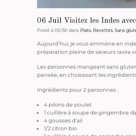
06 Juil
Visitez les Indes avec
Posté à 06:15h
dans
Plats
,
Recettes
,
Sans glut
Aujourd’hui, je vous emmène en Inde 
préparation pleine de saveurs ravira vo
Les personnes mangeant sans gluten po
pensée, en choisissant les ingrédient
Ingrédients pour 2 personnes :
4 pilons de poulet
1 cuillère à soupe de gingembre râ
4 gousses d’ail
1/2 citron bio