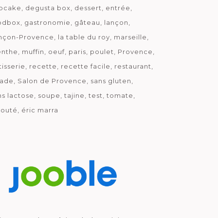
pcake
degusta box
dessert
entrée
odbox
gastronomie
gâteau
lançon
nçon-Provence
la table du roy
marseille
nthe
muffin
oeuf
paris
poulet
Provence
tisserie
recette
recette facile
restaurant
lade
Salon de Provence
sans gluten
ns lactose
soupe
tajine
test
tomate
louté
éric marra