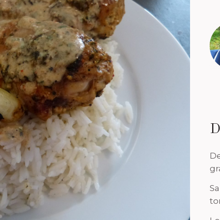
D
De
gr
Sa
to