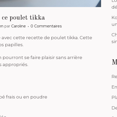
Lo
dé
 ce poulet tikka
Ko
un
en
par
Caroline
0 Commentaires
Ch
avec cette recette de poulet tikka. Cette
si
s papilles.
urront se faire plaisir sans arrière
M
s appropriés.
Re
En
pé frais ou en poudre
Pl
De