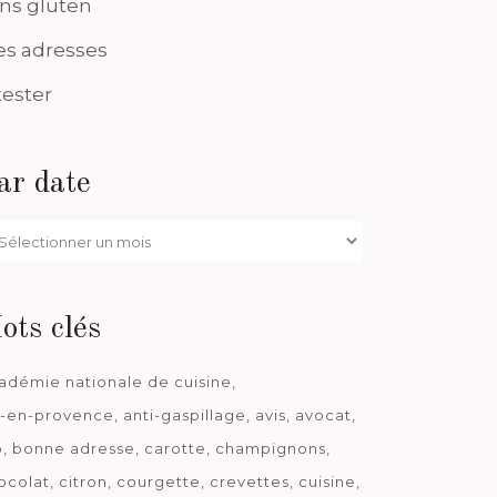
ns gluten
s adresses
tester
ar date
r
te
ots clés
adémie nationale de cuisine
x-en-provence
anti-gaspillage
avis
avocat
o
bonne adresse
carotte
champignons
ocolat
citron
courgette
crevettes
cuisine