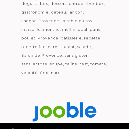
degusta box
dessert
entrée
foodbox
gastronomie
gâteau
lançon
Lançon-Provence
la table du roy
marseille
menthe
muffin
oeuf
paris
poulet
Provence
pâtisserie
recette
recette facile
restaurant
salade
Salon de Provence
sans gluten
sans lactose
soupe
tajine
test
tomate
velouté
éric marra