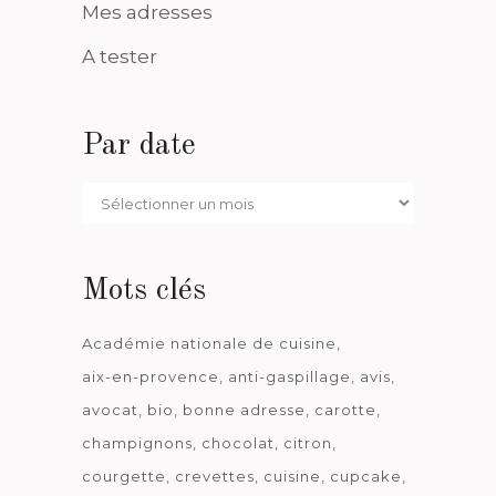
Mes adresses
A tester
Par date
Par
date
Mots clés
Académie nationale de cuisine
aix-en-provence
anti-gaspillage
avis
avocat
bio
bonne adresse
carotte
champignons
chocolat
citron
courgette
crevettes
cuisine
cupcake