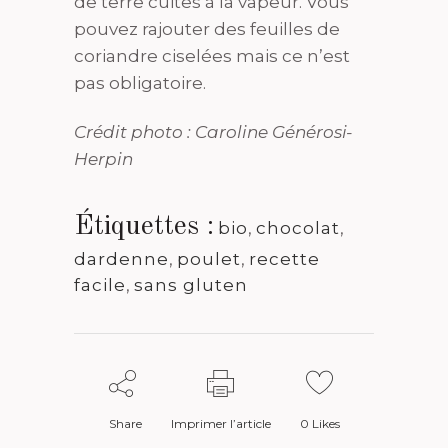
de terre cuites à la vapeur. Vous
pouvez rajouter des feuilles de
coriandre ciselées mais ce n’est
pas obligatoire.
Crédit photo : Caroline Générosi-
Herpin
Étiquettes :
bio
,
chocolat
,
dardenne
,
poulet
,
recette
facile
,
sans gluten
Share
Imprimer l’article
0
Likes