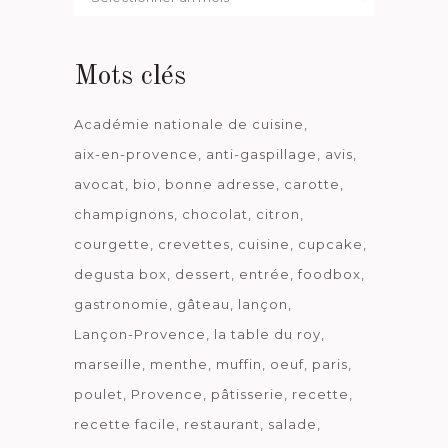
date
Mots clés
Académie nationale de cuisine
aix-en-provence
anti-gaspillage
avis
avocat
bio
bonne adresse
carotte
champignons
chocolat
citron
courgette
crevettes
cuisine
cupcake
degusta box
dessert
entrée
foodbox
gastronomie
gâteau
lançon
Lançon-Provence
la table du roy
marseille
menthe
muffin
oeuf
paris
poulet
Provence
pâtisserie
recette
recette facile
restaurant
salade