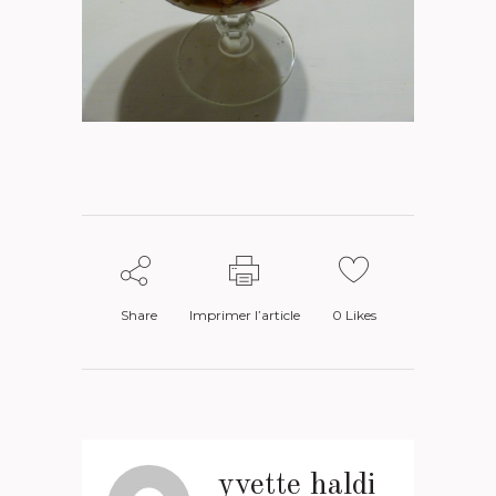
Share
Imprimer l’article
0
Likes
yvette haldi