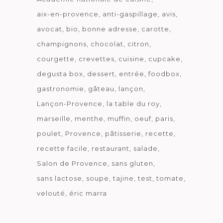
aix-en-provence
anti-gaspillage
avis
avocat
bio
bonne adresse
carotte
champignons
chocolat
citron
courgette
crevettes
cuisine
cupcake
degusta box
dessert
entrée
foodbox
gastronomie
gâteau
lançon
Lançon-Provence
la table du roy
marseille
menthe
muffin
oeuf
paris
poulet
Provence
pâtisserie
recette
recette facile
restaurant
salade
Salon de Provence
sans gluten
sans lactose
soupe
tajine
test
tomate
velouté
éric marra