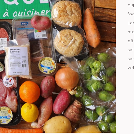
cu
fo
La
me
pâ
sa
sa
ve