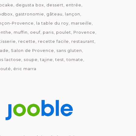
pcake
degusta box
dessert
entrée
odbox
gastronomie
gâteau
lançon
nçon-Provence
la table du roy
marseille
nthe
muffin
oeuf
paris
poulet
Provence
tisserie
recette
recette facile
restaurant
lade
Salon de Provence
sans gluten
ns lactose
soupe
tajine
test
tomate
louté
éric marra