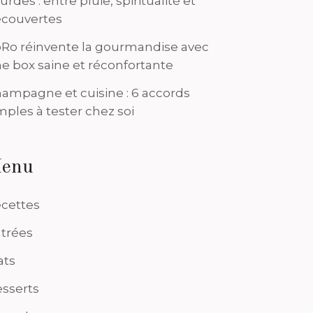
urdes : entre pluie, spiritualité et
couvertes
Ro réinvente la gourmandise avec
e box saine et réconfortante
ampagne et cuisine : 6 accords
mples à tester chez soi
enu
cettes
trées
ats
sserts