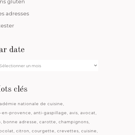
ns gluten
s adresses
tester
ar date
r
te
ots clés
adémie nationale de cuisine
x-en-provence
anti-gaspillage
avis
avocat
o
bonne adresse
carotte
champignons
ocolat
citron
courgette
crevettes
cuisine