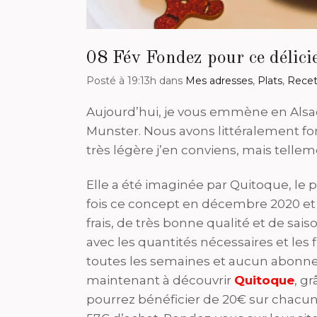
08 Fév
Fondez pour ce délici
Posté à 19:13h
dans
Mes adresses
,
Plats
,
Recet
Aujourd’hui, je vous emmène en Alsac
Munster. Nous avons littéralement fo
très légère j’en conviens, mais tellem
Elle a été imaginée par Quitoque, le pa
fois ce concept en décembre 2020 et j
frais, de très bonne qualité et de sais
avec les quantités nécessaires et les f
toutes les semaines et aucun abonnem
maintenant à découvrir
Quitoque
, g
pourrez bénéficier de 20€ sur chacun