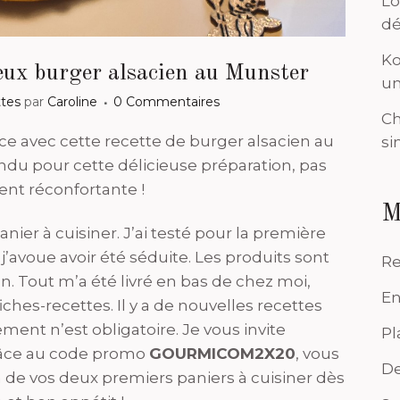
Lo
dé
Ko
eux burger alsacien au Munster
un
tes
par
Caroline
0 Commentaires
Ch
e avec cette recette de burger alsacien au
si
ndu pour cette délicieuse préparation, pas
ent réconfortante !
M
nier à cuisiner. J’ai testé pour la première
’avoue avoir été séduite. Les produits sont
Re
on. Tout m’a été livré en bas de chez moi,
En
iches-recettes. Il y a de nouvelles recettes
ent n’est obligatoire. Je vous invite
Pl
râce au code promo
GOURMICOM2X20
, vous
De
 de vos deux premiers paniers à cuisiner dès