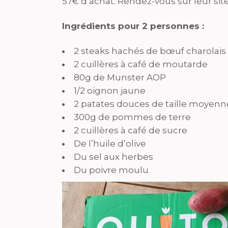
57€ d’achat. Rendez-vous sur leur site
Ingrédients pour 2 personnes :
2 steaks hachés de bœuf charolais
2 cuillères à café de moutarde
80g de Munster AOP
1/2 oignon jaune
2 patates douces de taille moyenn
300g de pommes de terre
2 cuillères à café de sucre
De l’huile d’olive
Du sel aux herbes
Du poivre moulu