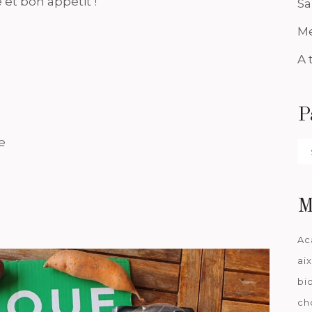
 et bon appétit !
Sa
Me
A 
P
e
Pa
da
M
Ac
ai
bi
ch