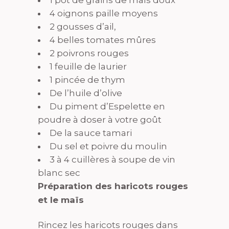
1 pot de grains de maïs doux
4 oignons paille moyens
2 gousses d’ail,
4 belles tomates mûres
2 poivrons rouges
1 feuille de laurier
1 pincée de thym
De l’huile d’olive
Du piment d’Espelette en
poudre à doser à votre goût
De la sauce tamari
Du sel et poivre du moulin
3 à 4 cuillères à soupe de vin
blanc sec
Préparation des haricots rouges
et le maïs
Rincez les haricots rouges dans