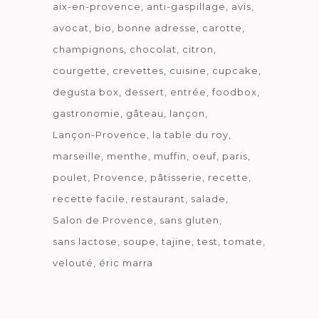
aix-en-provence
anti-gaspillage
avis
avocat
bio
bonne adresse
carotte
champignons
chocolat
citron
courgette
crevettes
cuisine
cupcake
degusta box
dessert
entrée
foodbox
gastronomie
gâteau
lançon
Lançon-Provence
la table du roy
marseille
menthe
muffin
oeuf
paris
poulet
Provence
pâtisserie
recette
recette facile
restaurant
salade
Salon de Provence
sans gluten
sans lactose
soupe
tajine
test
tomate
velouté
éric marra