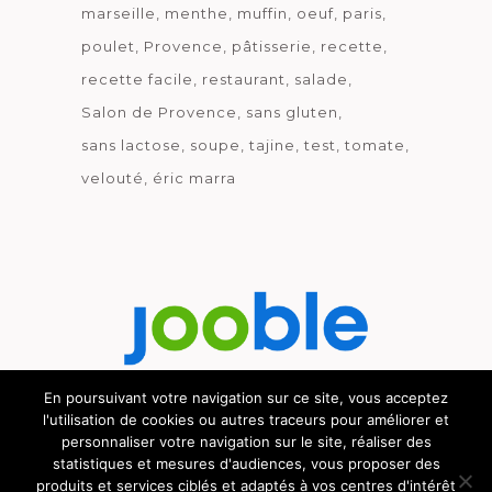
marseille
menthe
muffin
oeuf
paris
poulet
Provence
pâtisserie
recette
recette facile
restaurant
salade
Salon de Provence
sans gluten
sans lactose
soupe
tajine
test
tomate
velouté
éric marra
En poursuivant votre navigation sur ce site, vous acceptez
l'utilisation de cookies ou autres traceurs pour améliorer et
Découvrez le métier de la cuisine.
personnaliser votre navigation sur le site, réaliser des
statistiques et mesures d'audiences, vous proposer des
produits et services ciblés et adaptés à vos centres d'intérêt