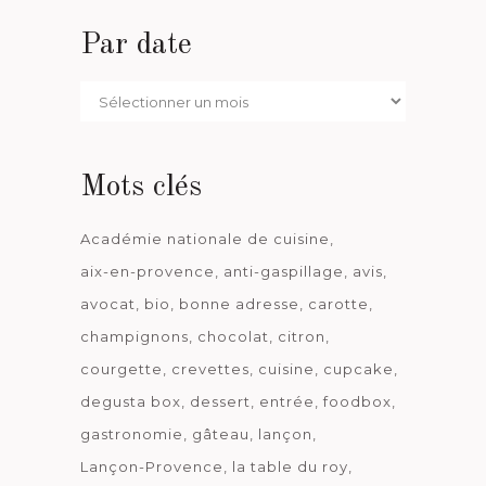
Par date
Par
date
Mots clés
Académie nationale de cuisine
aix-en-provence
anti-gaspillage
avis
avocat
bio
bonne adresse
carotte
champignons
chocolat
citron
courgette
crevettes
cuisine
cupcake
degusta box
dessert
entrée
foodbox
gastronomie
gâteau
lançon
Lançon-Provence
la table du roy