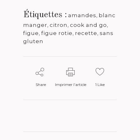
Étiquettes :
amandes
,
blanc
manger
,
citron
,
cook and go
,
figue
,
figue rotie
,
recette
,
sans
gluten
Share
Imprimer l’article
1
Like