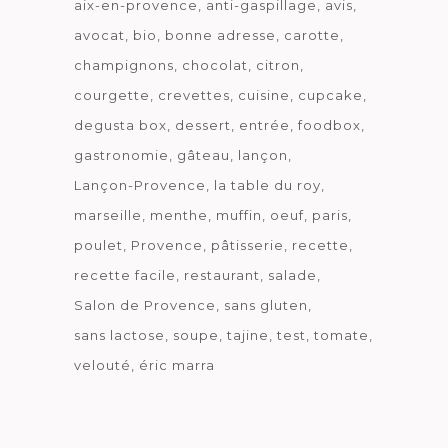
aix-en-provence
anti-gaspillage
avis
avocat
bio
bonne adresse
carotte
champignons
chocolat
citron
courgette
crevettes
cuisine
cupcake
degusta box
dessert
entrée
foodbox
gastronomie
gâteau
lançon
Lançon-Provence
la table du roy
marseille
menthe
muffin
oeuf
paris
poulet
Provence
pâtisserie
recette
recette facile
restaurant
salade
Salon de Provence
sans gluten
sans lactose
soupe
tajine
test
tomate
velouté
éric marra