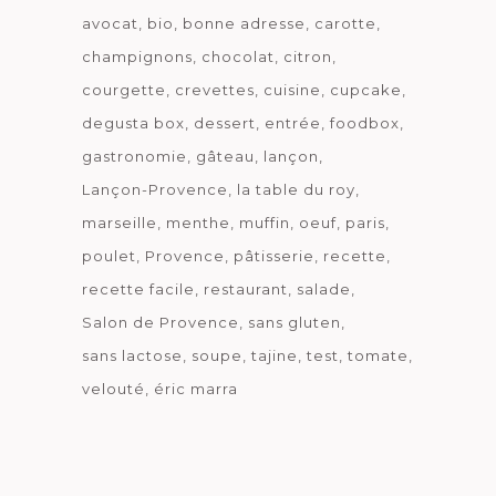
avocat
bio
bonne adresse
carotte
champignons
chocolat
citron
courgette
crevettes
cuisine
cupcake
degusta box
dessert
entrée
foodbox
gastronomie
gâteau
lançon
Lançon-Provence
la table du roy
marseille
menthe
muffin
oeuf
paris
poulet
Provence
pâtisserie
recette
recette facile
restaurant
salade
Salon de Provence
sans gluten
sans lactose
soupe
tajine
test
tomate
velouté
éric marra