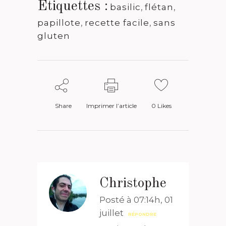
Étiquettes :
basilic
,
flétan
,
papillote
,
recette facile
,
sans
gluten
Share
Imprimer l’article
0
Likes
Christophe
Posté à 07:14h, 01
juillet
RÉPONDRE