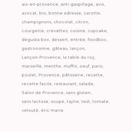
aix-en-provence
anti-gaspillage
avis
avocat
bio
bonne adresse
carotte
champignons
chocolat
citron
courgette
crevettes
cuisine
cupcake
degusta box
dessert
entrée
foodbox
gastronomie
gâteau
lançon
Lançon-Provence
la table du roy
marseille
menthe
muffin
oeuf
paris
poulet
Provence
pâtisserie
recette
recette facile
restaurant
salade
Salon de Provence
sans gluten
sans lactose
soupe
tajine
test
tomate
velouté
éric marra