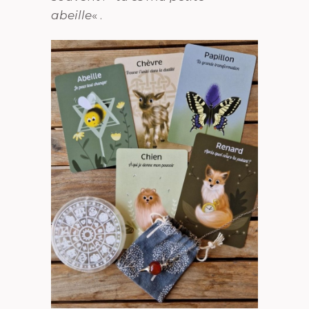
abeille
« .