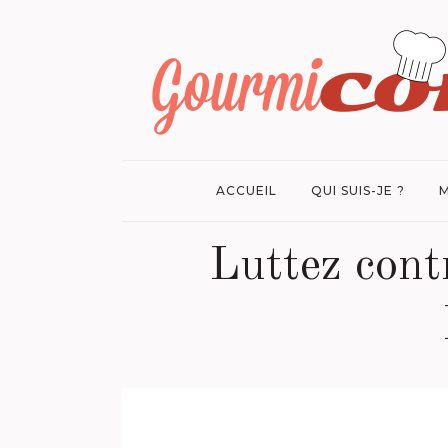
ACCUEIL
QUI SUIS-JE ?
M
Luttez contr