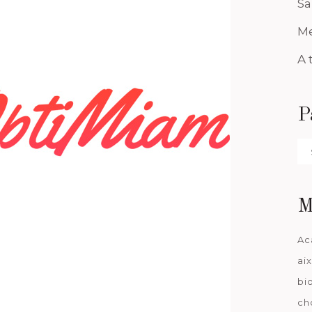
Sa
Me
A 
P
Pa
da
M
Ac
ai
bi
ch