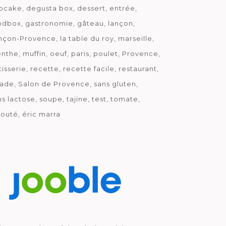
pcake
degusta box
dessert
entrée
odbox
gastronomie
gâteau
lançon
nçon-Provence
la table du roy
marseille
nthe
muffin
oeuf
paris
poulet
Provence
tisserie
recette
recette facile
restaurant
lade
Salon de Provence
sans gluten
ns lactose
soupe
tajine
test
tomate
louté
éric marra