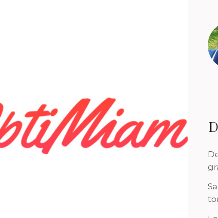
D
De
gr
Sa
to