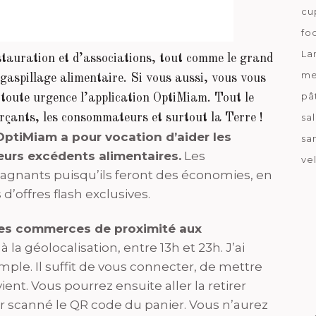
cu
fo
La
estauration et d’associations, tout comme le grand
me
 gaspillage alimentaire. Si vous aussi, vous vous
pâ
toute urgence l’application OptiMiam. Tout le
sa
çants, les consommateurs et surtout la Terre !
OptiMiam a pour vocation d’aider les
sa
urs excédents alimentaires.
Les
ve
nants puisqu’ils feront des économies, en
 d’offres flash exclusives.
es commerces de proximité aux
 à la géolocalisation, entre 13h et 23h. J’ai
imple. Il suffit de vous connecter, de mettre
ient. Vous pourrez ensuite aller la retirer
r scanné le QR code du panier. Vous n’aurez