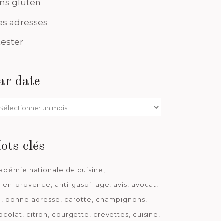
ns gluten
s adresses
tester
ar date
r
te
ots clés
adémie nationale de cuisine
x-en-provence
anti-gaspillage
avis
avocat
o
bonne adresse
carotte
champignons
ocolat
citron
courgette
crevettes
cuisine