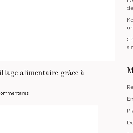
Lo
dé
Ko
un
Ch
si
M
illage alimentaire grâce à
Re
Commentaires
En
Pl
De