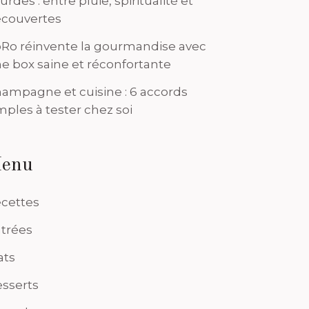
urdes : entre pluie, spiritualité et
couvertes
Ro réinvente la gourmandise avec
e box saine et réconfortante
ampagne et cuisine : 6 accords
mples à tester chez soi
enu
cettes
trées
ats
sserts