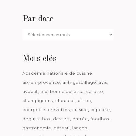
Par date
Par
date
Mots clés
Académie nationale de cuisine
aix-en-provence
anti-gaspillage
avis
avocat
bio
bonne adresse
carotte
champignons
chocolat
citron
courgette
crevettes
cuisine
cupcake
degusta box
dessert
entrée
foodbox
gastronomie
gâteau
lançon