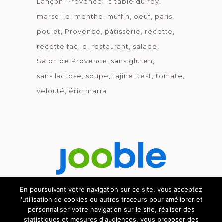
Lançon-Provence
la table du roy
marseille
menthe
muffin
oeuf
paris
poulet
Provence
pâtisserie
recette
recette facile
restaurant
salade
Salon de Provence
sans gluten
sans lactose
soupe
tajine
test
tomate
velouté
éric marra
En poursuivant votre navigation sur ce site, vous acceptez
l'utilisation de cookies ou autres traceurs pour améliorer et
Découvrez le métier de la cuisine.
personnaliser votre navigation sur le site, réaliser des
statistiques et mesures d'audiences, vous proposer des