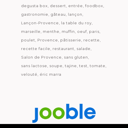
degusta box
dessert
entrée
foodbox
gastronomie
gâteau
lançon
Lançon-Provence
la table du roy
marseille
menthe
muffin
oeuf
paris
poulet
Provence
pâtisserie
recette
recette facile
restaurant
salade
Salon de Provence
sans gluten
sans lactose
soupe
tajine
test
tomate
velouté
éric marra