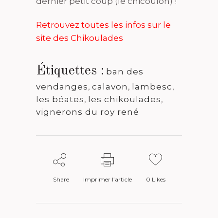
dernier petit coup (le chicoulon) !
Retrouvez toutes les infos sur le
site des Chikoulades
Étiquettes :
ban des
vendanges
,
calavon
,
lambesc
,
les béates
,
les chikoulades
,
vignerons du roy rené
Share
Imprimer l’article
0
Likes