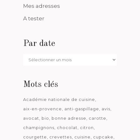
Mes adresses
A tester
Par date
Par
date
Mots clés
Académie nationale de cuisine
aix-en-provence
anti-gaspillage
avis
avocat
bio
bonne adresse
carotte
champignons
chocolat
citron
courgette
crevettes
cuisine
cupcake