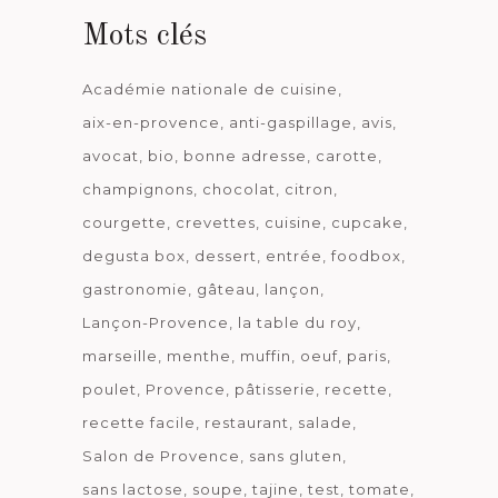
Mots clés
Académie nationale de cuisine
aix-en-provence
anti-gaspillage
avis
avocat
bio
bonne adresse
carotte
champignons
chocolat
citron
courgette
crevettes
cuisine
cupcake
degusta box
dessert
entrée
foodbox
gastronomie
gâteau
lançon
Lançon-Provence
la table du roy
marseille
menthe
muffin
oeuf
paris
poulet
Provence
pâtisserie
recette
recette facile
restaurant
salade
Salon de Provence
sans gluten
sans lactose
soupe
tajine
test
tomate