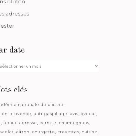
ns gluten
s adresses
tester
ar date
r
te
ots clés
adémie nationale de cuisine
x-en-provence
anti-gaspillage
avis
avocat
o
bonne adresse
carotte
champignons
ocolat
citron
courgette
crevettes
cuisine