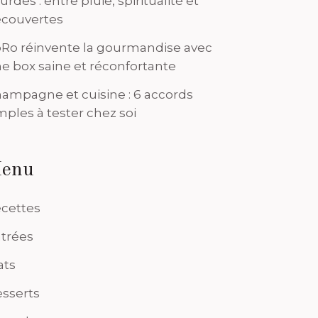
urdes : entre pluie, spiritualité et
couvertes
Ro réinvente la gourmandise avec
e box saine et réconfortante
ampagne et cuisine : 6 accords
mples à tester chez soi
enu
cettes
trées
ats
sserts