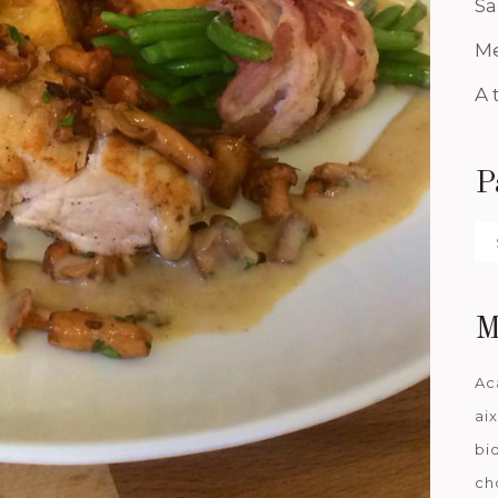
Sa
Me
A 
P
Pa
da
M
Ac
ai
bi
ch