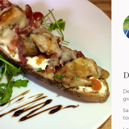
D
De
gr
Sa
to