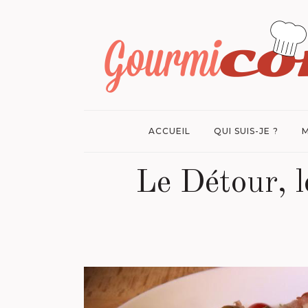
ACCUEIL
QUI SUIS-JE ?
M
Le Détour, l