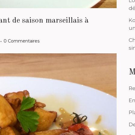
Lo
dé
ant de saison marseillais à
Ko
un
Ch
0 Commentaires
si
M
Re
En
Pl
De