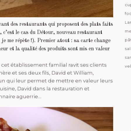
cu
fo
La
ant des restaurants qui proposent des plats faits
me
s, c’est le cas du Détour, nouveau restaurant
pâ
, je me répète !). Premier atout : sa carte change
sa
heur et la qualité des produits sont mis en valeur
sa
 cet établissement familial ravit ses clients
ve
ère et ses deux fils, David et William,
n qui leur permet de mettre en valeur leurs
isine, David dans la restauration et
onnaire aguerrie…