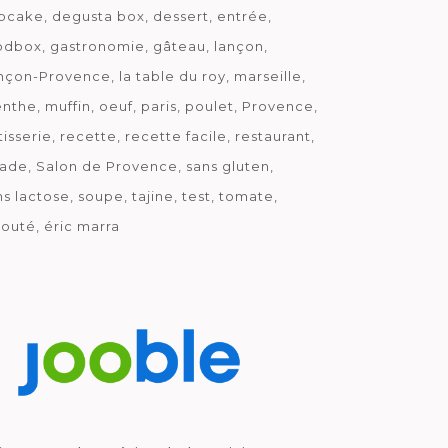
pcake
degusta box
dessert
entrée
odbox
gastronomie
gâteau
lançon
nçon-Provence
la table du roy
marseille
nthe
muffin
oeuf
paris
poulet
Provence
tisserie
recette
recette facile
restaurant
lade
Salon de Provence
sans gluten
ns lactose
soupe
tajine
test
tomate
louté
éric marra