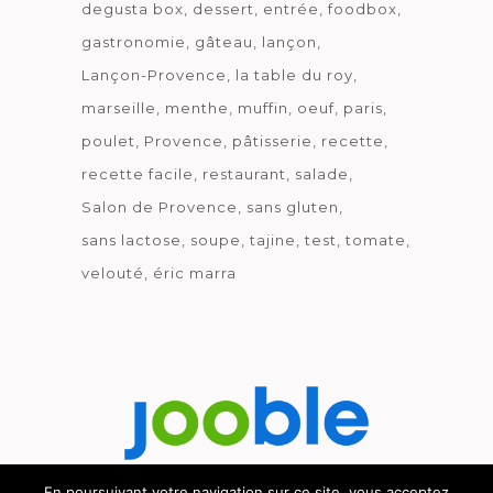
degusta box
dessert
entrée
foodbox
gastronomie
gâteau
lançon
Lançon-Provence
la table du roy
marseille
menthe
muffin
oeuf
paris
poulet
Provence
pâtisserie
recette
recette facile
restaurant
salade
Salon de Provence
sans gluten
sans lactose
soupe
tajine
test
tomate
velouté
éric marra
En poursuivant votre navigation sur ce site, vous acceptez