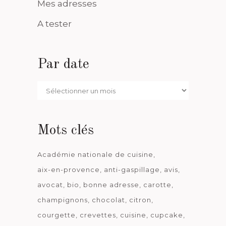
Mes adresses
A tester
Par date
Par
date
Mots clés
Académie nationale de cuisine
aix-en-provence
anti-gaspillage
avis
avocat
bio
bonne adresse
carotte
champignons
chocolat
citron
courgette
crevettes
cuisine
cupcake