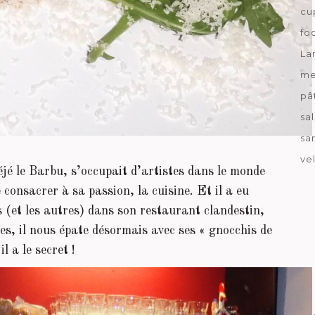
cu
fo
La
me
pâ
sa
sa
ve
jé le Barbu, s’occupait d’artistes dans le monde
 consacrer à sa passion, la cuisine. Et il a eu
s (et les autres) dans son restaurant clandestin,
es, il nous épate désormais avec ses « gnocchis de
l a le secret !