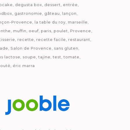
pcake
degusta box
dessert
entrée
odbox
gastronomie
gâteau
lançon
nçon-Provence
la table du roy
marseille
nthe
muffin
oeuf
paris
poulet
Provence
tisserie
recette
recette facile
restaurant
lade
Salon de Provence
sans gluten
ns lactose
soupe
tajine
test
tomate
louté
éric marra