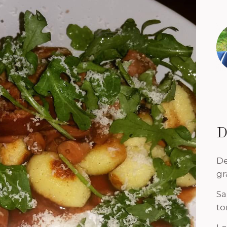
D
De
gr
Sa
to