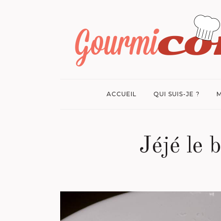
ACCUEIL
QUI SUIS-JE ?
M
Jéjé le 