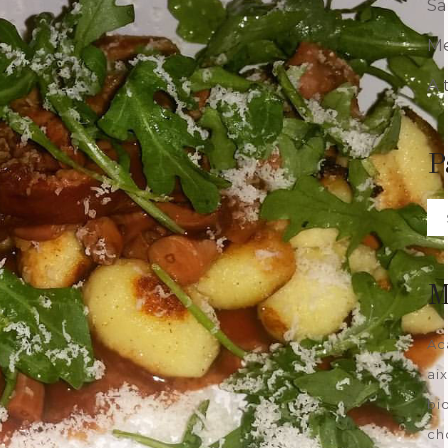
Sa
Me
A 
P
Pa
da
M
Ac
ai
bi
ch