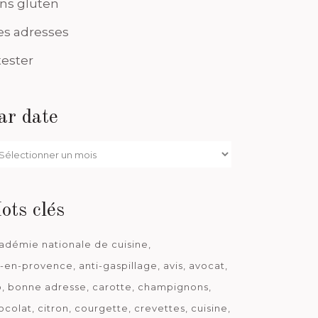
ns gluten
s adresses
tester
ar date
r
te
ots clés
adémie nationale de cuisine
x-en-provence
anti-gaspillage
avis
avocat
o
bonne adresse
carotte
champignons
ocolat
citron
courgette
crevettes
cuisine