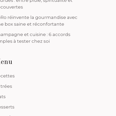
urdes : entre pluie, spiritualité et
couvertes
Ro réinvente la gourmandise avec
e box saine et réconfortante
ampagne et cuisine : 6 accords
mples à tester chez soi
enu
cettes
trées
ats
sserts