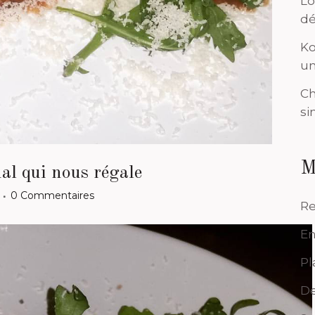
Lo
dé
Ko
un
Ch
si
M
nal qui nous régale
0 Commentaires
Re
En
Pl
De