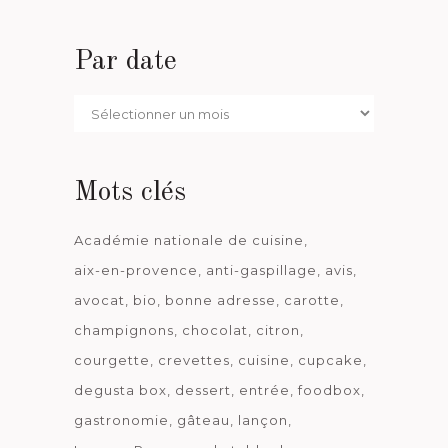
Par date
Par
date
Mots clés
Académie nationale de cuisine
aix-en-provence
anti-gaspillage
avis
avocat
bio
bonne adresse
carotte
champignons
chocolat
citron
courgette
crevettes
cuisine
cupcake
degusta box
dessert
entrée
foodbox
gastronomie
gâteau
lançon