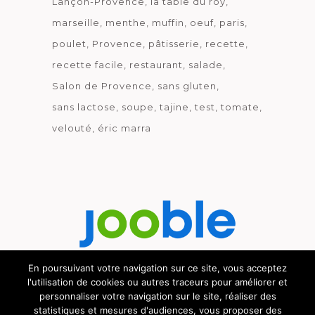
Lançon-Provence
la table du roy
marseille
menthe
muffin
oeuf
paris
poulet
Provence
pâtisserie
recette
recette facile
restaurant
salade
Salon de Provence
sans gluten
sans lactose
soupe
tajine
test
tomate
velouté
éric marra
En poursuivant votre navigation sur ce site, vous acceptez
l'utilisation de cookies ou autres traceurs pour améliorer et
Découvrez le métier de la cuisine.
personnaliser votre navigation sur le site, réaliser des
statistiques et mesures d'audiences, vous proposer des