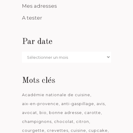
Mes adresses
A tester
Par date
Par
date
Mots clés
Académie nationale de cuisine
aix-en-provence
anti-gaspillage
avis
avocat
bio
bonne adresse
carotte
champignons
chocolat
citron
courgette
crevettes
cuisine
cupcake