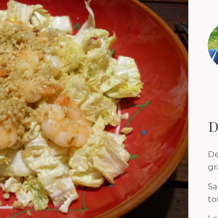
D
De
gr
Sa
to