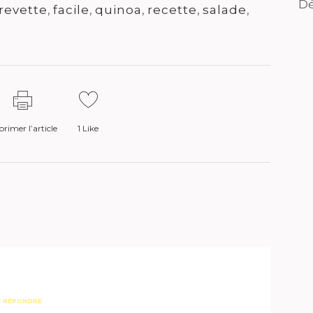
Dé
revette
,
facile
,
quinoa
,
recette
,
salade
,
rimer l’article
1
Like
RÉPONDRE