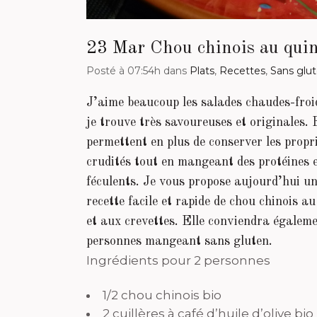
23 Mar
Chou chinois au quin
Posté à 07:54h
dans
Plats
,
Recettes
,
Sans glu
J’aime beaucoup les salades chaudes-froi
je trouve très savoureuses et originales. 
permettent en plus de conserver les propr
crudités tout en mangeant des protéines e
féculents. Je vous propose aujourd’hui u
recette facile et rapide de chou chinois a
et aux crevettes. Elle conviendra égalem
personnes mangeant sans gluten.
Ingrédients pour 2 personnes
1/2 chou chinois bio
2 cuillères à café d’huile d’olive b