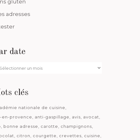
ns gluten
s adresses
tester
ar date
r
te
ots clés
adémie nationale de cuisine
x-en-provence
anti-gaspillage
avis
avocat
o
bonne adresse
carotte
champignons
ocolat
citron
courgette
crevettes
cuisine