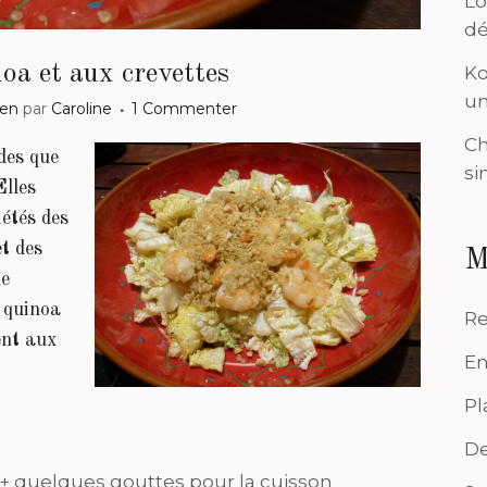
Lo
dé
oa et aux crevettes
Ko
un
ten
par
Caroline
1 Commenter
Ch
des que
si
Elles
iétés des
t des
M
ne
u quinoa
Re
ent aux
En
Pl
De
io + quelques gouttes pour la cuisson