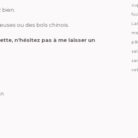
cu
 bien.
fo
La
reuses ou des bols chinois.
me
ette, n’hésitez pas à me laisser un
pâ
sa
sa
ve
in