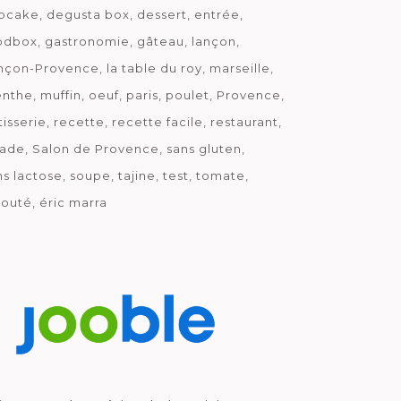
pcake
degusta box
dessert
entrée
odbox
gastronomie
gâteau
lançon
nçon-Provence
la table du roy
marseille
nthe
muffin
oeuf
paris
poulet
Provence
tisserie
recette
recette facile
restaurant
lade
Salon de Provence
sans gluten
ns lactose
soupe
tajine
test
tomate
louté
éric marra