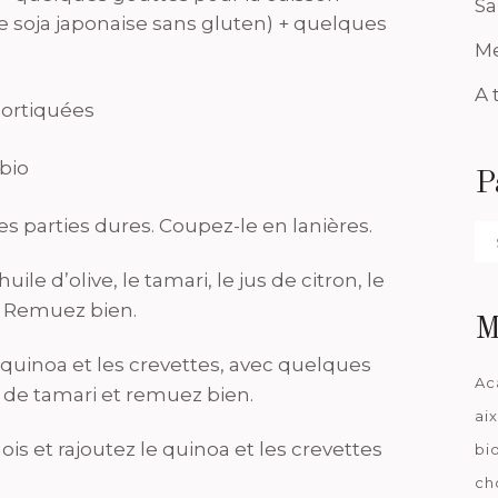
Sa
uce soja japonaise sans gluten) + quelques
Me
A 
cortiquées
bio
P
es parties dures. Coupez-le en lanières.
Pa
da
ile d’olive, le tamari, le jus de citron, le
e. Remuez bien.
M
 quinoa et les crevettes, avec quelques
Ac
u de tamari et remuez bien.
ai
is et rajoutez le quinoa et les crevettes
bi
ch