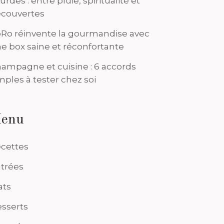
urdes : entre pluie, spiritualité et
couvertes
Ro réinvente la gourmandise avec
e box saine et réconfortante
ampagne et cuisine : 6 accords
mples à tester chez soi
enu
cettes
trées
ats
sserts