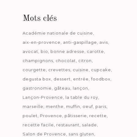
date
Mots clés
Académie nationale de cuisine
aix-en-provence
anti-gaspillage
avis
avocat
bio
bonne adresse
carotte
champignons
chocolat
citron
courgette
crevettes
cuisine
cupcake
degusta box
dessert
entrée
foodbox
gastronomie
gâteau
lançon
Lançon-Provence
la table du roy
marseille
menthe
muffin
oeuf
paris
poulet
Provence
pâtisserie
recette
recette facile
restaurant
salade
Salon de Provence
sans gluten