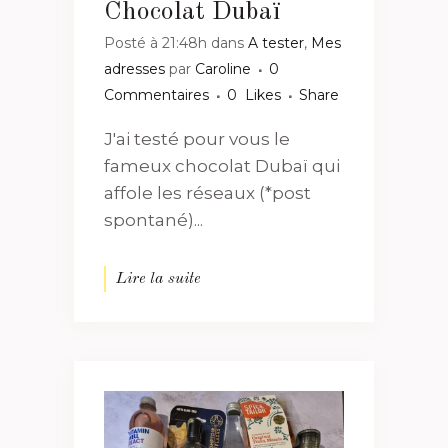
Chocolat Dubaï
Posté à 21:48h
dans
A tester
,
Mes
adresses
par
Caroline
0
Commentaires
0
Likes
Share
J'ai testé pour vous le
fameux chocolat Dubaï qui
affole les réseaux (*post
spontané)...
Lire la suite