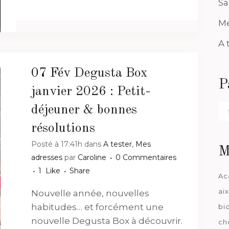
Sa
Me
A 
07 Fév
Degusta Box
P
janvier 2026 : Petit-
Pa
déjeuner & bonnes
da
résolutions
Posté à 17:41h
dans
A tester
,
Mes
M
adresses
par
Caroline
0 Commentaires
1
Like
Share
Ac
ai
Nouvelle année, nouvelles
habitudes… et forcément une
bi
nouvelle Degusta Box à découvrir.
ch