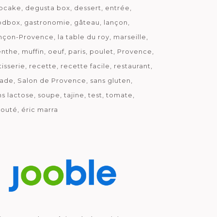
pcake
degusta box
dessert
entrée
odbox
gastronomie
gâteau
lançon
nçon-Provence
la table du roy
marseille
nthe
muffin
oeuf
paris
poulet
Provence
tisserie
recette
recette facile
restaurant
lade
Salon de Provence
sans gluten
ns lactose
soupe
tajine
test
tomate
louté
éric marra