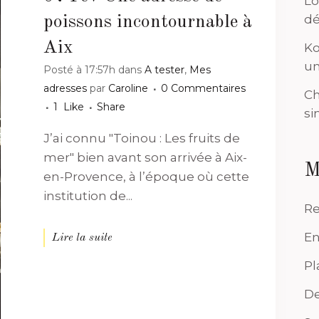
Lo
dé
poissons incontournable à
Aix
Ko
un
Posté à 17:57h
dans
A tester
,
Mes
adresses
par
Caroline
0 Commentaires
Ch
1
Like
Share
si
J’ai connu "Toinou : Les fruits de
mer" bien avant son arrivée à Aix-
M
en-Provence, à l’époque où cette
institution de...
Re
En
Lire la suite
Pl
De