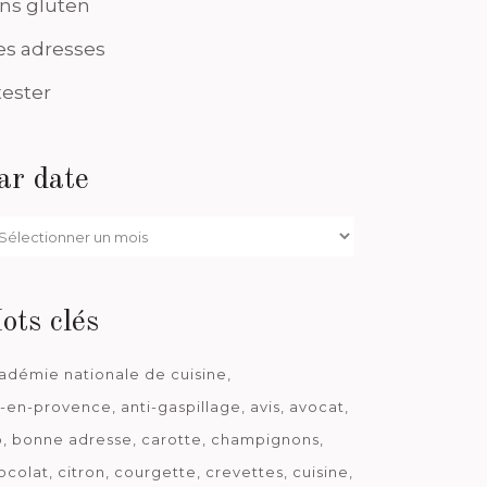
ns gluten
s adresses
tester
ar date
r
te
ots clés
adémie nationale de cuisine
x-en-provence
anti-gaspillage
avis
avocat
o
bonne adresse
carotte
champignons
ocolat
citron
courgette
crevettes
cuisine