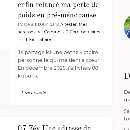
enfin relancé ma perte de
poids en pré-ménopause
Posté à 18:08h
dans
A tester
,
Mes
adresses
par
Caroline
0 Commentaires
1
Like
Share
Je partage ici une petite victoire
personnelle qui me tient à cœur.
En décembre 2025, j’affichais 88
D
kg sur la...
De
Lire la suite
gr
Sa
to
07 Fév
Une adresse de