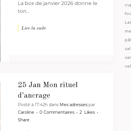
La box de janvier 2026 donne le
cu
ton...
fo
La
Lire la suite
me
pâ
sa
sa
ve
25 Jan
Mon rituel
d’ancrage
Posté à 17:42h
dans
Mes adresses
par
Caroline
0 Commentaires
2
Likes
Share