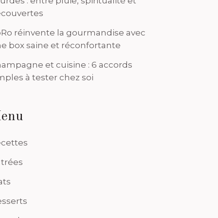
urdes : entre pluie, spiritualité et
couvertes
Ro réinvente la gourmandise avec
e box saine et réconfortante
ampagne et cuisine : 6 accords
mples à tester chez soi
enu
cettes
trées
ats
sserts