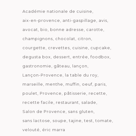
Académie nationale de cuisine
aix-en-provence
anti-gaspillage
avis
avocat
bio
bonne adresse
carotte
champignons
chocolat
citron
courgette
crevettes
cuisine
cupcake
degusta box
dessert
entrée
foodbox
gastronomie
gâteau
lançon
Lançon-Provence
la table du roy
marseille
menthe
muffin
oeuf
paris
poulet
Provence
pâtisserie
recette
recette facile
restaurant
salade
Salon de Provence
sans gluten
sans lactose
soupe
tajine
test
tomate
velouté
éric marra