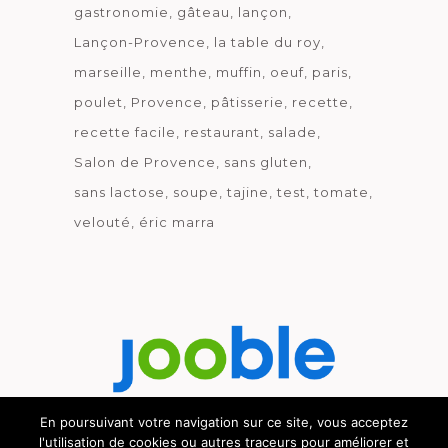
gastronomie
gâteau
lançon
Lançon-Provence
la table du roy
marseille
menthe
muffin
oeuf
paris
poulet
Provence
pâtisserie
recette
recette facile
restaurant
salade
Salon de Provence
sans gluten
sans lactose
soupe
tajine
test
tomate
velouté
éric marra
En poursuivant votre navigation sur ce site, vous acceptez
l'utilisation de cookies ou autres traceurs pour améliorer et