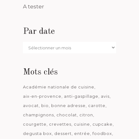
A tester
Par date
Par
date
Mots clés
Académie nationale de cuisine
aix-en-provence
anti-gaspillage
avis
avocat
bio
bonne adresse
carotte
champignons
chocolat
citron
courgette
crevettes
cuisine
cupcake
degusta box
dessert
entrée
foodbox