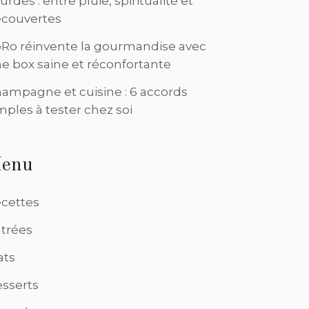
urdes : entre pluie, spiritualité et
couvertes
Ro réinvente la gourmandise avec
e box saine et réconfortante
ampagne et cuisine : 6 accords
mples à tester chez soi
enu
cettes
trées
ats
sserts