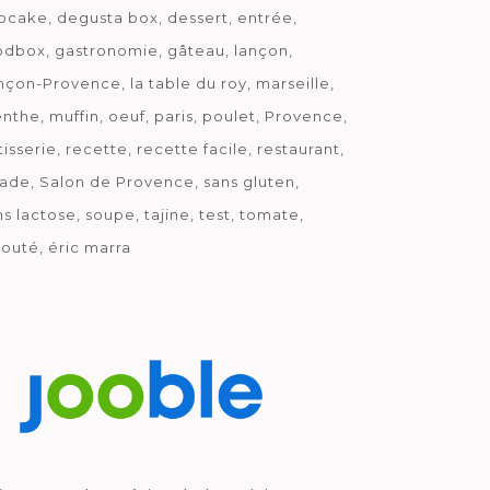
pcake
degusta box
dessert
entrée
odbox
gastronomie
gâteau
lançon
nçon-Provence
la table du roy
marseille
nthe
muffin
oeuf
paris
poulet
Provence
tisserie
recette
recette facile
restaurant
lade
Salon de Provence
sans gluten
ns lactose
soupe
tajine
test
tomate
louté
éric marra