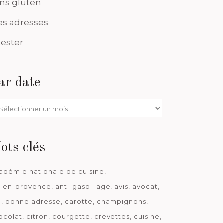
ns gluten
s adresses
tester
ar date
r
te
ots clés
adémie nationale de cuisine
x-en-provence
anti-gaspillage
avis
avocat
o
bonne adresse
carotte
champignons
ocolat
citron
courgette
crevettes
cuisine