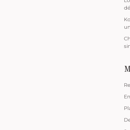
Lo
dé
Ko
un
Ch
si
M
Re
En
Pl
De