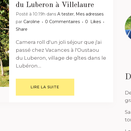
du Luberon à Villelaure
Posté à 10:19h
dans
A tester
,
Mes adresses
par
Caroline
0 Commentaires
0
Likes
Share
Camera roll d'un joli séjour que j'ai
passé chez Vacances à l'Oustaou
du Luberon, village de gîtes dans le
Lubéron....
D
LIRE LA SUITE
De
gr
Sa
to