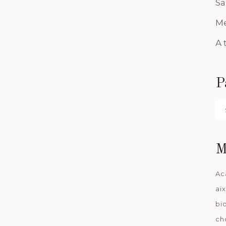
Sa
Me
A 
P
Pa
da
M
Ac
ai
bi
ch