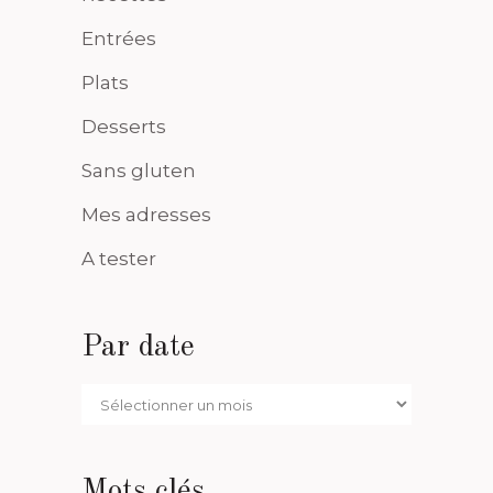
Entrées
Plats
Desserts
Sans gluten
Mes adresses
A tester
Par date
Par
date
Mots clés