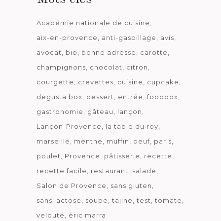
Académie nationale de cuisine
aix-en-provence
anti-gaspillage
avis
avocat
bio
bonne adresse
carotte
champignons
chocolat
citron
courgette
crevettes
cuisine
cupcake
degusta box
dessert
entrée
foodbox
gastronomie
gâteau
lançon
Lançon-Provence
la table du roy
marseille
menthe
muffin
oeuf
paris
poulet
Provence
pâtisserie
recette
recette facile
restaurant
salade
Salon de Provence
sans gluten
sans lactose
soupe
tajine
test
tomate
velouté
éric marra