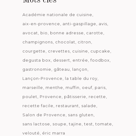
Mots clés
Académie nationale de cuisine
aix-en-provence
anti-gaspillage
avis
avocat
bio
bonne adresse
carotte
champignons
chocolat
citron
courgette
crevettes
cuisine
cupcake
degusta box
dessert
entrée
foodbox
gastronomie
gâteau
lançon
Lançon-Provence
la table du roy
marseille
menthe
muffin
oeuf
paris
poulet
Provence
pâtisserie
recette
recette facile
restaurant
salade
Salon de Provence
sans gluten
sans lactose
soupe
tajine
test
tomate
velouté
éric marra