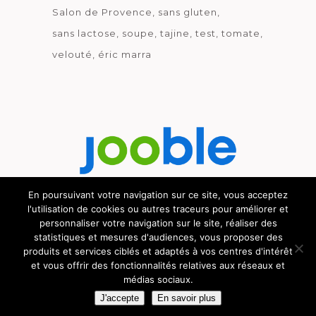
Salon de Provence
sans gluten
sans lactose
soupe
tajine
test
tomate
velouté
éric marra
En poursuivant votre navigation sur ce site, vous acceptez
l'utilisation de cookies ou autres traceurs pour améliorer et
Découvrez le métier de la cuisine.
personnaliser votre navigation sur le site, réaliser des
statistiques et mesures d'audiences, vous proposer des
produits et services ciblés et adaptés à vos centres d'intérêt
et vous offrir des fonctionnalités relatives aux réseaux et
médias sociaux.
© GOURMICOM 2019 - 2026 - HÉBERGÉ CHEZ
CYBSYN
-
MENTIONS LÉGALES
-
C.G.V.
J'accepte
En savoir plus