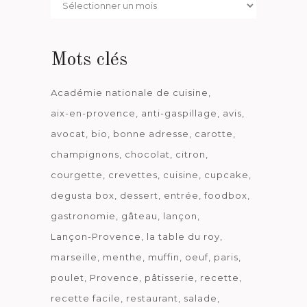
Par
date
Mots clés
Académie nationale de cuisine
aix-en-provence
anti-gaspillage
avis
avocat
bio
bonne adresse
carotte
champignons
chocolat
citron
courgette
crevettes
cuisine
cupcake
degusta box
dessert
entrée
foodbox
gastronomie
gâteau
lançon
Lançon-Provence
la table du roy
marseille
menthe
muffin
oeuf
paris
poulet
Provence
pâtisserie
recette
recette facile
restaurant
salade