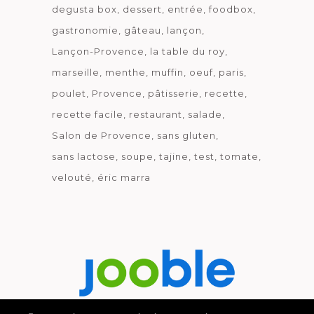
degusta box
dessert
entrée
foodbox
gastronomie
gâteau
lançon
Lançon-Provence
la table du roy
marseille
menthe
muffin
oeuf
paris
poulet
Provence
pâtisserie
recette
recette facile
restaurant
salade
Salon de Provence
sans gluten
sans lactose
soupe
tajine
test
tomate
velouté
éric marra