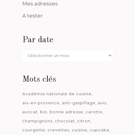
Mes adresses
A tester
Par date
Par
date
Mots clés
Académie nationale de cuisine
aix-en-provence
anti-gaspillage
avis
avocat
bio
bonne adresse
carotte
champignons
chocolat
citron
courgette
crevettes
cuisine
cupcake