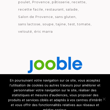
poulet
Provence
pâtisserie
recette
recette facile
restaurant
salade
Salon de Provence
sans gluten
sans lactose
soupe
tajine
test
tomate
velouté
éric marra
En poursuivant votre navigation sur ce site, vous acceptez
l'utilisation de cookies ou autres traceurs pour améliorer et
Découvrez le métier de la cuisine.
personnaliser votre navigation sur le site, réaliser des
statistiques et mesures d'audiences, vous proposer des
produits et services ciblés et adaptés à vos centres d'intérêt
et vous offrir des fonctionnalités relatives aux réseaux et
médias sociaux.
© GOURMICOM 2019 - 2026 - HÉBERGÉ CHEZ