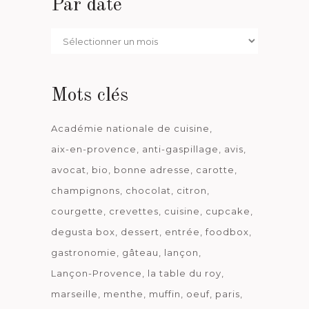
Par date
Par
date
Mots clés
Académie nationale de cuisine
aix-en-provence
anti-gaspillage
avis
avocat
bio
bonne adresse
carotte
champignons
chocolat
citron
courgette
crevettes
cuisine
cupcake
degusta box
dessert
entrée
foodbox
gastronomie
gâteau
lançon
Lançon-Provence
la table du roy
marseille
menthe
muffin
oeuf
paris