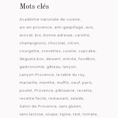
Mots clés
Académie nationale de cuisine
aix-en-provence
anti-gaspillage
avis
avocat
bio
bonne adresse
carotte
champignons
chocolat
citron
courgette
crevettes
cuisine
cupcake
degusta box
dessert
entrée
foodbox
gastronomie
gâteau
lançon
Lançon-Provence
la table du roy
marseille
menthe
muffin
oeuf
paris
poulet
Provence
pâtisserie
recette
recette facile
restaurant
salade
Salon de Provence
sans gluten
sans lactose
soupe
tajine
test
tomate