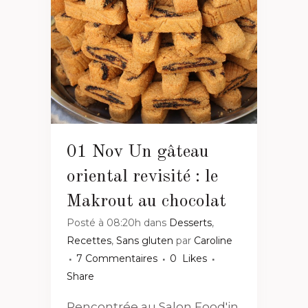
01 Nov
Un gâteau
oriental revisité : le
Makrout au chocolat
Posté à 08:20h
dans
Desserts
,
Recettes
,
Sans gluten
par
Caroline
7 Commentaires
0
Likes
Share
Rencontrée au Salon Food'in