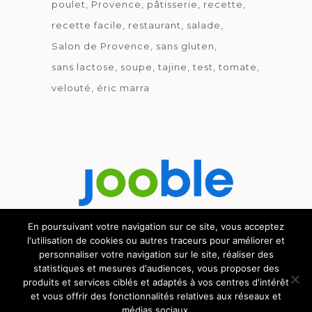
poulet
Provence
pâtisserie
recette
recette facile
restaurant
salade
Salon de Provence
sans gluten
sans lactose
soupe
tajine
test
tomate
velouté
éric marra
En poursuivant votre navigation sur ce site, vous acceptez
l'utilisation de cookies ou autres traceurs pour améliorer et
Découvrez le métier de la cuisine.
personnaliser votre navigation sur le site, réaliser des
statistiques et mesures d'audiences, vous proposer des
produits et services ciblés et adaptés à vos centres d'intérêt
et vous offrir des fonctionnalités relatives aux réseaux et
médias sociaux.
© GOURMICOM 2019 - 2026 - HÉBERGÉ CHEZ