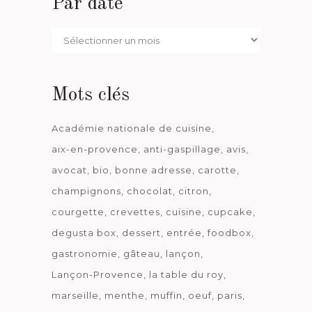
Par date
Par
date
Mots clés
Académie nationale de cuisine
aix-en-provence
anti-gaspillage
avis
avocat
bio
bonne adresse
carotte
champignons
chocolat
citron
courgette
crevettes
cuisine
cupcake
degusta box
dessert
entrée
foodbox
gastronomie
gâteau
lançon
Lançon-Provence
la table du roy
marseille
menthe
muffin
oeuf
paris