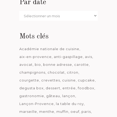
Par date
Par
date
Mots clés
Académie nationale de cuisine
aix-en-provence
anti-gaspillage
avis
avocat
bio
bonne adresse
carotte
champignons
chocolat
citron
courgette
crevettes
cuisine
cupcake
degusta box
dessert
entrée
foodbox
gastronomie
gâteau
lançon
Lançon-Provence
la table du roy
marseille
menthe
muffin
oeuf
paris