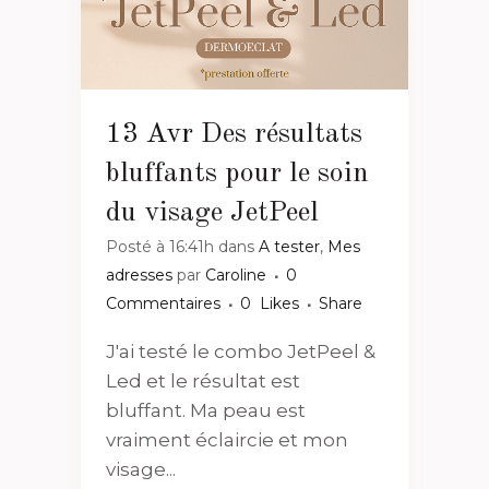
13 Avr
Des résultats
bluffants pour le soin
du visage JetPeel
Posté à 16:41h
dans
A tester
,
Mes
adresses
par
Caroline
0
Commentaires
0
Likes
Share
J'ai testé le combo JetPeel &
Led et le résultat est
bluffant. Ma peau est
vraiment éclaircie et mon
visage...