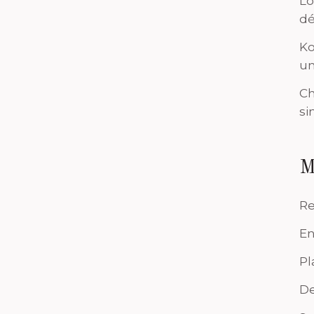
Lo
dé
Ko
un
Ch
si
M
Re
En
Pl
De