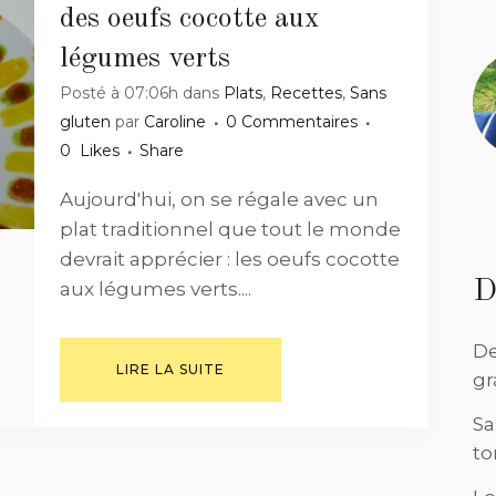
des oeufs cocotte aux
légumes verts
Posté à 07:06h
dans
Plats
,
Recettes
,
Sans
gluten
par
Caroline
0 Commentaires
0
Likes
Share
Aujourd'hui, on se régale avec un
plat traditionnel que tout le monde
devrait apprécier : les oeufs cocotte
D
aux légumes verts....
De
LIRE LA SUITE
gr
Sa
to