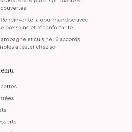
urdes : entre pluie, spiritualité et
couvertes
Ro réinvente la gourmandise avec
e box saine et réconfortante
ampagne et cuisine : 6 accords
mples à tester chez soi
enu
cettes
trées
ats
sserts