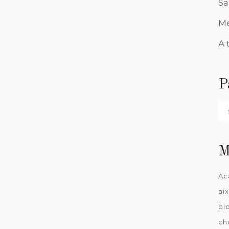
Sa
Me
A 
P
Pa
da
M
Ac
ai
bi
ch