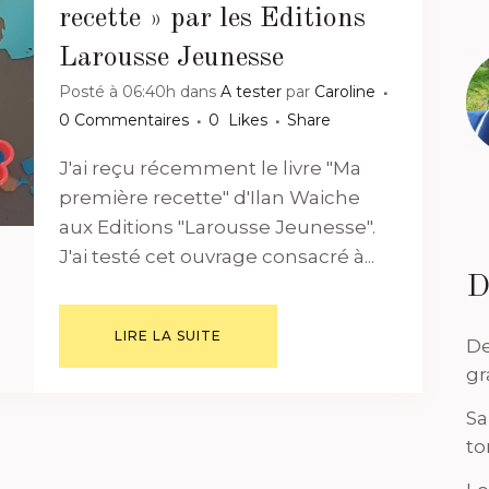
recette » par les Editions
Larousse Jeunesse
Posté à 06:40h
dans
A tester
par
Caroline
0 Commentaires
0
Likes
Share
J'ai reçu récemment le livre "Ma
première recette" d'Ilan Waiche
aux Editions "Larousse Jeunesse".
J'ai testé cet ouvrage consacré à...
D
LIRE LA SUITE
De
gr
Sa
to