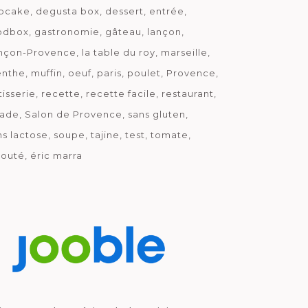
pcake
degusta box
dessert
entrée
odbox
gastronomie
gâteau
lançon
nçon-Provence
la table du roy
marseille
nthe
muffin
oeuf
paris
poulet
Provence
tisserie
recette
recette facile
restaurant
lade
Salon de Provence
sans gluten
ns lactose
soupe
tajine
test
tomate
louté
éric marra