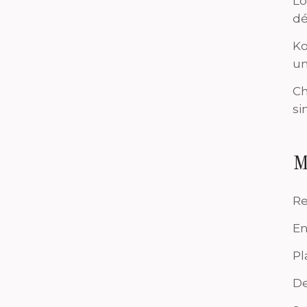
Lo
dé
Ko
un
Ch
si
M
Re
En
Pl
De