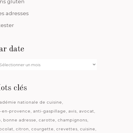
ns gluten
s adresses
tester
ar date
r
te
ots clés
adémie nationale de cuisine
x-en-provence
anti-gaspillage
avis
avocat
o
bonne adresse
carotte
champignons
ocolat
citron
courgette
crevettes
cuisine